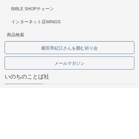
BIBLE SHOPチェーン
インターネット店WINGS
商品検索
横田早紀江さんを囲む祈り会
メールマガジン
いのちのことば社
東京都中野区中野2-1-5
03-5341-6911
お問い合わせ
採用情報