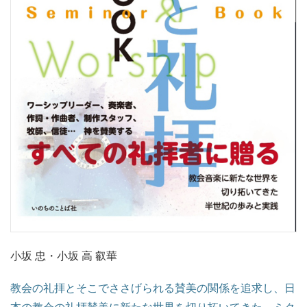
小坂 忠・小坂 高 叡華
教会の礼拝とそこでささげられる賛美の関係を追求し、日