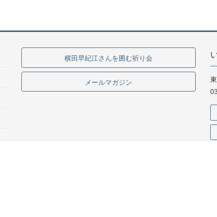
横田早紀江さんを囲む祈り会
東
メールマガジン
0
専