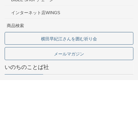
インターネット店WINGS
商品検索
横田早紀江さんを囲む祈り会
メールマガジン
いのちのことば社
東京都中野区中野2-1-5
03-5341-6911
お問い合わせ
採用情報
専門書店様向け