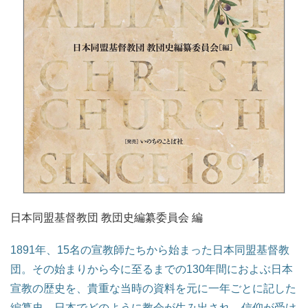
日本同盟基督教団 教団史編纂委員会 編
1891年、15名の宣教師たちから始まった日本同盟基督教
団。その始まりから今に至るまでの130年間におよぶ日本
宣教の歴史を、貴重な当時の資料を元に一年ごとに記した
編纂史。日本でどのように教会が生み出され、信仰が受け