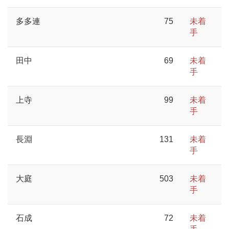
多多連
75
未着
手
田中
69
未着
手
上寺
99
未着
手
長淵
131
未着
手
大庭
503
未着
手
石成
72
未着