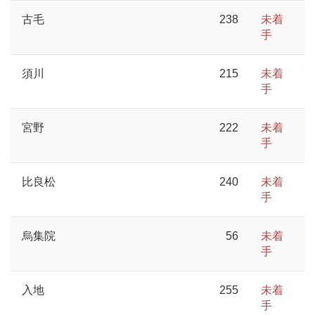
古毛
238
未着
手
須川
215
未着
手
宮野
222
未着
手
比良松
240
未着
手
烏集院
56
未着
手
入地
255
未着
手