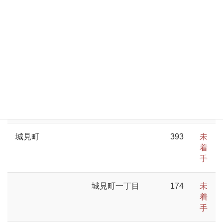
手
清水ケ丘
298
未
着
手
昭和町
156
未
着
手
城見町
393
未
着
手
城見町一丁目
174
未
着
手