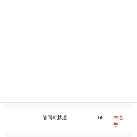
手
龍岡町
1,401
未着
手
龍岡町若尾新田
459
未着
手
龍岡町坂の上
314
未着
手
龍岡町石宮
369
未着
手
龍岡町越道
168
未着
手