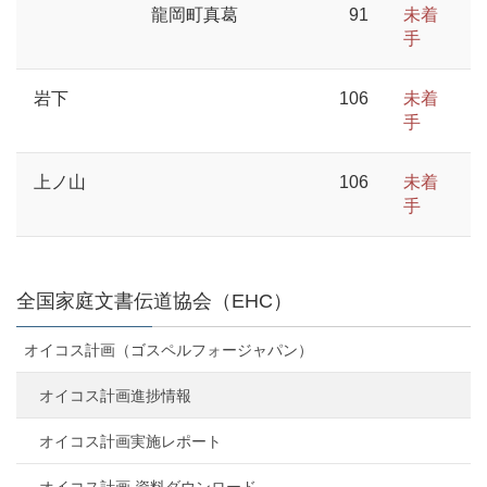
龍岡町真葛
91
未着
手
岩下
106
未着
手
上ノ山
106
未着
手
全国家庭文書伝道協会（EHC）
オイコス計画（ゴスペルフォージャパン）
オイコス計画進捗情報
オイコス計画実施レポート