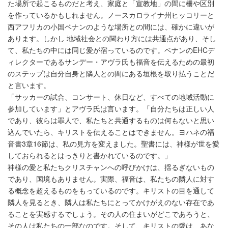
た場所で起こるものだと考え、家庭と「宣教地」の間に柵や区別
を作っているかもしれません。ノースカロライナ州ヒッコリーと
西アフリカの小国ベナンのような場所との間には、確かに違いが
あります。しかし 地域社会との関わり方には共通点があり、そし
て、私たちの中には同じ愛が宿っているのです。ベナンのEHCデ
ィレクターであるサンデー・アヴラ氏も福音を伝えるための最初
のステップは自分自身と隣人との間にある垣根を取り払うことだ
と言います。
「サッカーの試合、コンサート、休日など、すべての地域活動に
参加しています」とアヴラ氏は言います。「自分たちは正しい人
であり、彼らは罪人で、私たちと共通するものは何もないと思い
込んでいたら、キリストを伝えることはできません。ヨハネの福
音書3章16節は、私の見方を変えました。聖書には、神様が世を愛
しておられるとはっきりと書かれているのです。」
神様の愛と私たちクリスチャンへの呼びかけは、揺るぎないもの
であり、国境もありません。実際、福音は、私たちの隣人に対す
る概念を超えるものをもっているのです。キリストの目を通して
隣人を見るとき、隣人は私たちにとってかけがえのない存在であ
ることを実感するでしょう。その人の住まいがどこであろうと、
その人は私たちの一部なのです。そして、キリストの愛は、あな