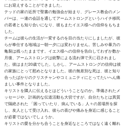
にお迎えすることができました。
テッドの家の近所で聖書の勉強会が始まり、グレース教会のメン
バーは、一連の会話を通してアームストロングというハイチ移民
の若者とも知り合いになり、彼もまたイエス様への信仰をもちま
した。
チームは彼らの生活が一変するのを目の当たりにしましたが、彼
らが奉仕する地域は一朝一夕には変わりません。苦しみや暴力の
亀裂は残ったままです。イエス様への信仰を告白してわずか数か
月後、アームストロングは銃撃による流れ弾で天に召されまし
た。彼はまだ20歳でした。しかし、アームストロングの信仰は彼
の家族にとって慰めとなりました。彼の無差別な死は、彼と知り
合ったばかりのクリスチャンやコミュニティにとってたいへん痛
ましい事件となりました。
キリストを隣人に伝えるとはどういうことなのか。準備されたメ
ッセージや、計画的な伝道活動も大切ですが、自分たちとは異質
で隔絶された 「困っていたり、病んでいる」人々の居場所を探
し、友人として受け入れ、彼らの喜びや痛みを身近に感じること
が必要ではないでしょうか。
キリストの愛を分かち合うことを身近なところではなく遠く離れ