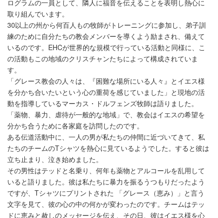
ログラムの一員として、隣人に福音を伝えることを表明し熱心に
取り組んでいます。
30以上の州から何百人もの牧師がトレーニングに参加し、弟子訓
練のために自分たちの教会メンバーを導くよう励まされ、備えて
いるのです。EHCが世界的な規模で行っている活動と同様に、こ
の活動もこの地域のクリスチャンたちによって構成されていま
す。
「グレース教会の人々は、『困難な場所にいる人々』とイエス様
を分かち合いたいという心の重荷を感じていました」と現地の活
動を指導しているマーカス・ドルフェンズ牧師は語りました。
「薬物、暴力、虐待が一般的な地域」で、教会はイエスの希望を
分かち合うために各家庭を訪問したのです。
ある伝道活動中に、一人の男が私たちの仲間に近づいてきて、私
たちのチームのTシャツを熱心に見ているようでした。すると彼は
立ち止まり、泣き始めました。
その男性はテッドと名乗り、何年も薬物とアルコールを乱用して
いると語りました。彼は私たちに暴力を振るうつもりだったよう
ですが、Tシャツにプリントされた 「グレース（恵み）」と言う
文字を見て、彼の心の中の何かが変わったのです。チームはテッ
ドに恵みと赦しのメッセージを伝え、その日、彼はイエス様を心