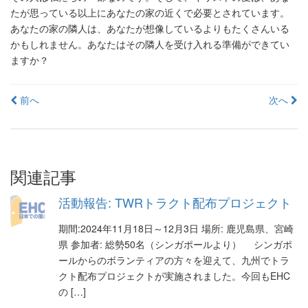
たが思っている以上にあなたの家の近くで必要とされています。
あなたの家の隣人は、あなたが想像しているよりもたくさんいる
かもしれません。あなたはその隣人を受け入れる準備ができてい
ますか？
投
前へ
次へ
稿
ナ
ビ
関連記事
ゲ
活動報告: TWRトラクト配布プロジェクト
ー
期間:2024年11月18日～12月3日 場所: 鹿児島県、宮崎
シ
県 参加者: 総勢50名（シンガポールより） シンガポ
ールからのボランティアの方々を迎えて、九州でトラ
ョ
クト配布プロジェクトが実施されました。今回もEHC
ン
の […]