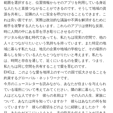
範囲を選択すると、位置情報からそのアプリを利用している身近
な人たちと直接つながることができるのです。そうして地域の資
源を共有し、近隣の人々に安全を呼びかけることもできます。こ
れは良い面ですが、実際は政治的な議論や不満を解消するために
相手を攻撃する人たちもいます。これらのアプリは便利な反面、
時に人間の中にある罪を浮き彫りにさせるのです。
デジタル化が進む時代であっても、私たちは現実の空間で、他の
人々とつながりたいという気持ちを持っています。また特定の地
域に暮らす私たちは、地元の企業や地域の学校など、その場所の
暮らしを知っている人たちとつながりたいと考えます。私たち
は、時間と存在を通して、近くにいるものを愛します。つまり、
私たちは同じ空間を共有することで愛を育むのです。
EHCは、このような愛を地球上のすべての国で拡大させることを
約束するグローバル・ネットワークです。
今月のニュースレターを読みながら、あなたが住まいを与えられ
ている場所について考えてみてください。隣の家に暮らしている
人はどんな人ですか？ 彼らの名前は？ その人の人生、家族に
ついて、あなたは何を知っていますか？ 彼らはあなたの何を知
っていますか？ 彼らの親切をどのように経験しましたか？ 今
日、あなたがどこにいようとも、主の臨在を伝えることができる