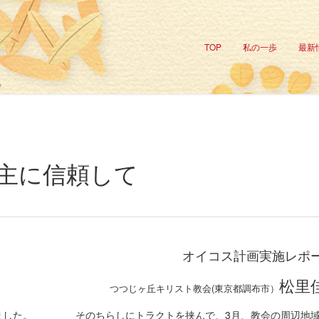
TOP
私の一歩
最新
主に信頼して
オイコス計画実施レポート
松里
つつじヶ丘キリスト教会(東京都調布市）
ました。
そのちらしにトラクトを挟んで、3月、教会の周辺地域に