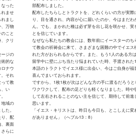
くなった
部配布しました。
しれませ
配布したちらしとトラクトを、どれくらいの方が実際
られまし
り、目を通され、内容が心に届いたのか、今はまだわ
か、万物
ん。でも、まかれた種は必ず芽を出し花を咲かせ、実
そのこと
とを信じています。
身、クリ
なぜなら私たちの教会には、数年前にイースターのち
て教会の祈祷会に来て、さまざまな困難の中でイエス
セージの
れた方がおられるからです。また、もう1人のある方
技術的な
留学中に壁にぶち当たり悩まれていた時、手渡された
コロナウ
本語のトラクトでイエス様に出会い、今はご自身が福
す。それ
喜んでまいておられます。
なって教
ですから、1枚1枚が次はどんな方の手に渡るだろうと
も、い
ワクワクして、配布の足どりも軽くなりました。時や
す。
して左右されることのない主を信じて、期待して前進
、地域の
思います。
ました。
「イエス・キリストは、昨日も今日も、とこしえに変
たり、配
がありません」（へブル13：8）
内、裏面
。さらに