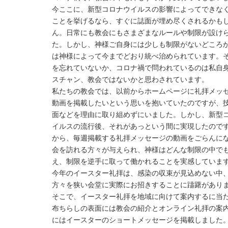
今ここに、新型コロナウイルスの影響によってできな
ことを挙げるなら、すぐに誌面が埋め尽くされるかも
ん。日常にも教会にもさまざまなルールや制限が設け
た。しかし、神様ご自身には少しも制限がないどころ
は神様によって今までどおり統べ治められています。
を忘れていないか、コロナ禍で問われているのは私自
スチャン、教会ではないかと思わされています。
私たちの教会では、以前からホームページに礼拝メッ
動画を掲載したいという思いを抱いていたのですが、
面などを理由に取り組めずにいました。しかし、新型
イルスの流行後、それがあっという間に実現したので
から、毎週掲載する礼拝メッセージの動画をごらんに
会を訪れる方々が与えられ、神様はどんな制限の中で
え、制限を逆手に取って働かれることを実感していま
今年のイースター礼拝は、感染の収束が見込めない中
方々を狭い会堂に実際にお招きすることに躊躇があり
そこで、イースター礼拝を地域に向けて案内するに当
布ちらしの表面には教会の紹介とオンライン礼拝の案
にはイースターのショートメッセージを掲載しました