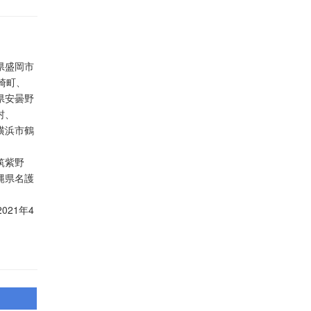
県盛岡市
崎町、
県安曇野
村、
横浜市鶴
、
筑紫野
縄県名護
2021年4