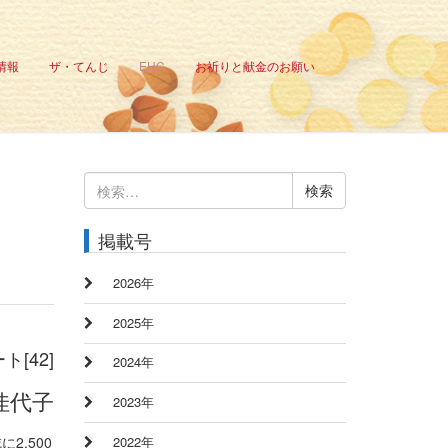
情報
ザ・てんじ
EHC
お祈りと献金のお願い
検
索:
掲載号
2026年
2025年
[42]
2024年
佳代子
2023年
2,500
2022年