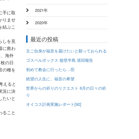
2021年
に手に取
かりませ
2020年
を結ぶこ
最近の投稿
らしを見
様に救わ
主ご自身が福音を届けたいと願っておられる
は、海外
ゴスペルボックス 能登半島 巡回報告
1枚の日
音の種を
初めて教会に行ったら…⑪
絶望の人生に、福音の希望
考えると
世界からの祈りのリクエスト 6月の日々の祈
状況に決
り
したいと
オイコス計画実施レポート[92]
わること