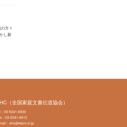
域の方々
かし新
EHC（全国家庭文書伝道協会）
l：03-5341-6930
x：03-5341-6912
mail：ehc@wlpm.or.jp