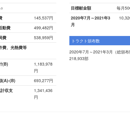
○
目標献金額
毎月50
費
145,537円
2020年7月～2021年3
10,3
月
活動費
499,482円
局費
538,959円
トラクト頒布数
費、光熱費等
2020年7月～2021年3月（総頒
218,933部
(B)
1,183,978
円
A)-(B)
693,277円
累計収支
1,341,436
円