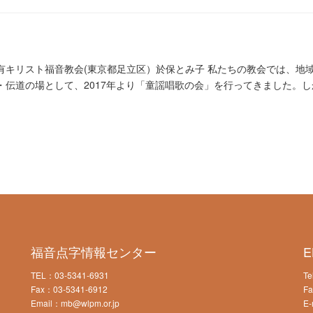
 亀有キリスト福音教会(東京都足立区）於保とみ子 私たちの教会では、地
・伝道の場として、2017年より「童謡唱歌の会」を行ってきました。し
福音点字情報センター
TEL：03-5341-6931
Te
Fax：03-5341-6912
Fa
Email：mb@wlpm.or.jp
E-