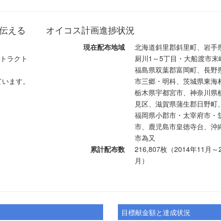
を伝える
オイコス計画進捗状況
現在配布地域
北海道斜里郡斜里町、岩手
にトラクト
厨川1～5丁目・大船渡市末
福島県双葉郡富岡町、長野
ています。
市三郷・明科、茨城県東海
栃木県宇都宮市、神奈川県
見区、滋賀県蒲生郡日野町
福岡県小郡市・太宰府市・
市、鹿児島市皇徳寺台、沖
市為又
累計配布数
216,807枚（2014年11月～
月）
目標献金額と達成状況