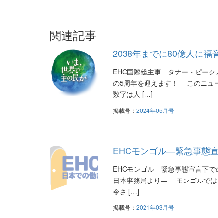
ナ
ビ
関連記事
ゲ
2038年までに80億人に
ー
EHC国際総主事 タナー・ピー
シ
の5周年を迎えます！ このニュ
数字は人 […]
ョ
掲載号：
2024年05月号
ン
EHCモンゴル―緊急事態
EHCモンゴル―緊急事態宣言下で
日本事務局より― モンゴルでは
令さ […]
掲載号：
2021年03月号