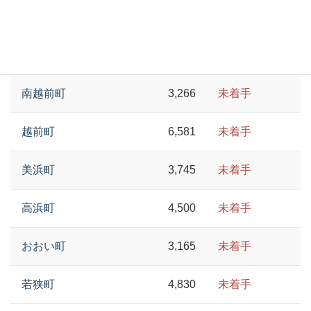
永平寺町
7,285
配布完了
池田町
948
未着手
南越前町
3,266
未着手
越前町
6,581
未着手
美浜町
3,745
未着手
高浜町
4,500
未着手
おおい町
3,165
未着手
若狭町
4,830
未着手