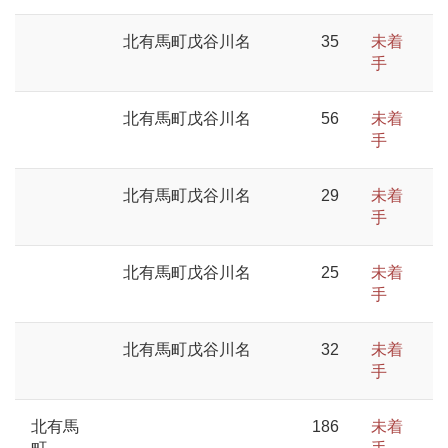
北有馬町戊谷川名
35
未着
手
北有馬町戊谷川名
56
未着
手
北有馬町戊谷川名
29
未着
手
北有馬町戊谷川名
25
未着
手
北有馬町戊谷川名
32
未着
手
北有馬
186
未着