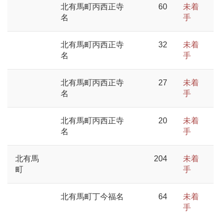
北有馬町丙西正寺
60
未着
名
手
北有馬町丙西正寺
32
未着
名
手
北有馬町丙西正寺
27
未着
名
手
北有馬町丙西正寺
20
未着
名
手
北有馬
204
未着
町
手
北有馬町丁今福名
64
未着
手