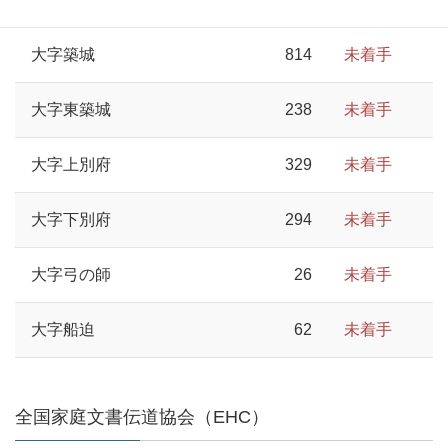
大字築城
814
未着手
大字東築城
238
未着手
大字上別府
329
未着手
大字下別府
294
未着手
大字弓の師
26
未着手
大字船迫
62
未着手
全国家庭文書伝道協会（EHC）