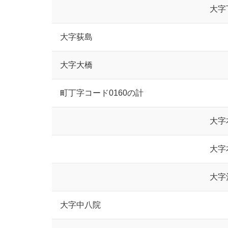
大字
大字荻島
大字大橋
町丁字コード0160の計
大字
大字
大字
大字中八院