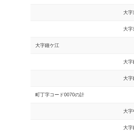
大字
大字
大字鐘ケ江
大字
大字
町丁字コード0070の計
大字
大字