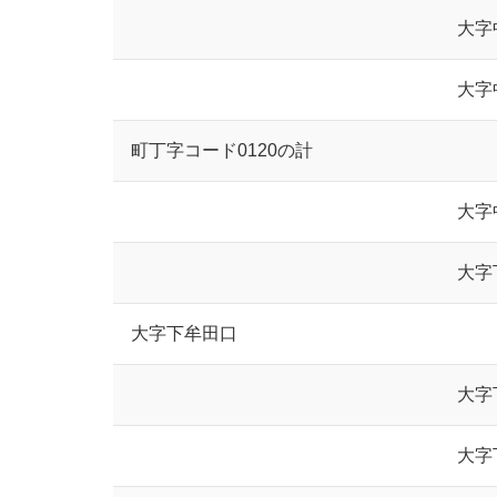
大字
大字
町丁字コード0120の計
大字
大字
大字下牟田口
大字
大字