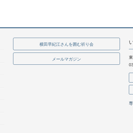
横田早紀江さんを囲む祈り会
東
メールマガジン
0
専