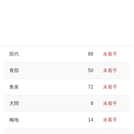
崎平
68
未着手
東藤川
248
未着手
上岸
29
未着手
田代
88
未着手
青部
50
未着手
奥泉
72
未着手
犬間
8
未着手
梅地
14
未着手