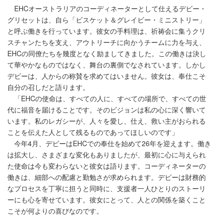
EHCオーストラリアのコーディネーターとして仕えるデビー・
グリセットは、自ら「ビスケット＆グレイビー・ミニストリー」
と呼ぶ働きを行っています。彼女の手料理は、祈祷会に集うクリ
スチャンたちを支え、アウトリーチに向かうチームに力を与え、
EHCの同僚たちを幾度となく励ましてきました。この働きは決し
て華やかなものではなく、舞台の裏側でなされています。しかし
デビーは、人からの称賛を求めてはいません。彼女は、奉仕こそ
自分の召しだと語ります。
「EHCの使命は、すべての人に、すべての場所で、すべての世
代に福音を届けることです。そのビジョンは私の心に深く響いて
います。私のレガシーが、人々を愛し、仕え、救い主がおられる
ことを伝えた人として残るものであってほしいのです」
今年4月、デビーはEHCでの奉仕を始めて26年を迎えます。働き
は拡大し、さまざまな変化もありましたが、最初に心に与えられ
た使命は今も変わらないと彼女は語ります。コーディネーターの
働きは、細部への配慮と勤勉さが求められます。デビーは財務的
なプロセスを丁寧に担うと同時に、支援者一人ひとりのストーリ
ーにも心を寄せています。彼女にとって、人との関係を築くこと
こそが何よりの喜びなのです。