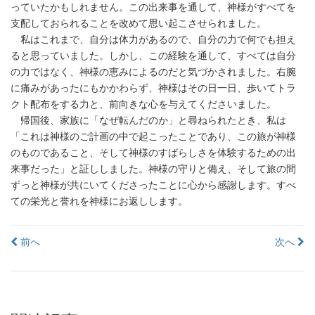
っていたかもしれません。この出来事を通して、神様がすべてを
支配しておられることを改めて思い起こさせられました。
私はこれまで、自分は体力があるので、自分の力で何でも担え
ると思っていました。しかし、この経験を通して、すべては自分
の力ではなく、神様の恵みによるのだと気づかされました。右腕
に痛みがあったにもかかわらず、神様はその日一日、歩いてトラ
クト配布をする力と、前向きな心を与えてくださいました。
帰国後、家族に「なぜ転んだのか」と尋ねられたとき、私は
「これは神様のご計画の中で起こったことであり、この旅が神様
のものであること、そして神様のすばらしさを体験するための出
来事だった」と証ししました。神様の守りと備え、そして旅の間
ずっと神様が共にいてくださったことに心から感謝します。すべ
ての栄光と誉れを神様にお返しします。
投
前へ
次へ
稿
ナ
ビ