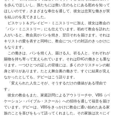
を歩んでほしいし、孫たちには救い主のもとにある慰めを知って
ほしいのです」さまざまな奉仕を通して、彼女は忠実な働きが実
を結ぶのを見てきました。
ビスケット＆グレイビー・ミニストリーに加え、彼女は教会の
「パン・ミニストリー」にも仕えています。初めて教会を訪れた
人がいると、教会員がパンを焼き、翌日それを届けます。それは
キリストの愛を表すと同時に、教会についての対話のきっかけに
もなります。
この働きは、パンを焼く人、届ける人、祈る人と、それぞれが
賜物を持ち寄って支えられています。それはEHCの働きとも重な
ります。一つひとつの証しの背後には、多くのクリスチャンの献
身と祈りがあります。たとえ舞台裏の働きで、すぐに結果が見え
なかったとしても、デビーはこう語ります。
「変えられた人生こそが、そうするだけの価値がある理由で
す」
彼女の教会もまた、家庭訪問によるアウトリーチや、VBS（バ
ケーション・バイブル・スクール）への招待を通して福音を届け
ています。デビーは、VBSをきっかけに教会に通い始めたある家
族のことを喜びをもって語ってくれました。その家族は次々にイ