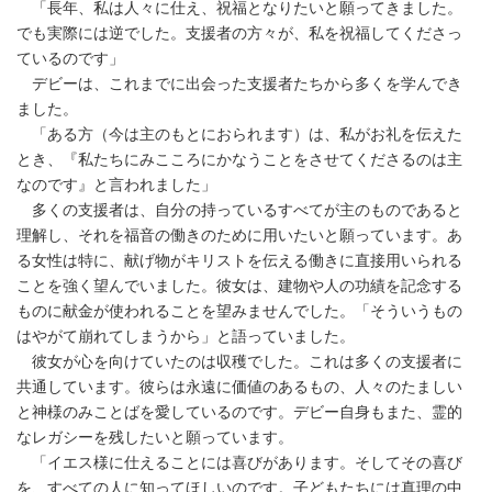
「長年、私は人々に仕え、祝福となりたいと願ってきました。
でも実際には逆でした。支援者の方々が、私を祝福してくださっ
ているのです」
デビーは、これまでに出会った支援者たちから多くを学んでき
ました。
「ある方（今は主のもとにおられます）は、私がお礼を伝えた
とき、『私たちにみこころにかなうことをさせてくださるのは主
なのです』と言われました」
多くの支援者は、自分の持っているすべてが主のものであると
理解し、それを福音の働きのために用いたいと願っています。あ
る女性は特に、献げ物がキリストを伝える働きに直接用いられる
ことを強く望んでいました。彼女は、建物や人の功績を記念する
ものに献金が使われることを望みませんでした。「そういうもの
はやがて崩れてしまうから」と語っていました。
彼女が心を向けていたのは収穫でした。これは多くの支援者に
共通しています。彼らは永遠に価値のあるもの、人々のたましい
と神様のみことばを愛しているのです。デビー自身もまた、霊的
なレガシーを残したいと願っています。
「イエス様に仕えることには喜びがあります。そしてその喜び
を、すべての人に知ってほしいのです。子どもたちには真理の中