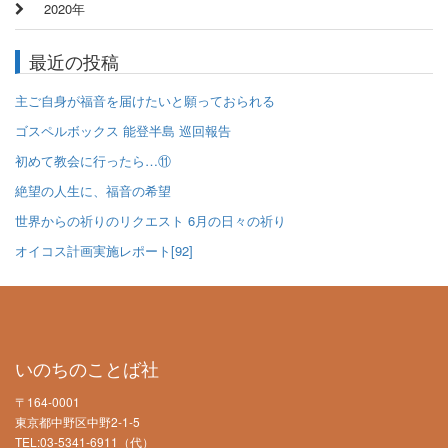
2020年
最近の投稿
主ご自身が福音を届けたいと願っておられる
ゴスペルボックス 能登半島 巡回報告
初めて教会に行ったら…⑪
絶望の人生に、福音の希望
世界からの祈りのリクエスト 6月の日々の祈り
オイコス計画実施レポート[92]
いのちのことば社
〒164-0001
東京都中野区中野2-1-5
TEL:03-5341-6911（代）