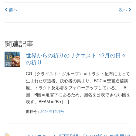
投
前へ
次へ
稿
ナ
ビ
関連記事
ゲ
世界からの祈りのリクエスト 12月の日々
ー
の祈り
シ
CG（クライスト・グループ）＝トラクト配布によって
生まれた求道者、決心者の集まり。BCC＝聖書通信講
ョ
座。トラクト反応者をフォローアップしている。 A
ン
国、B国＝迫害下にあるため、国名を公表できない国を
表す。BFAM＝“Be […]
掲載号：
2024年12月号