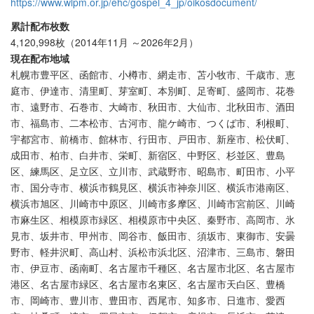
https://www.wlpm.or.jp/ehc/gospel_4_jp/oikosdocument/
累計配布枚数
4,120,998枚（2014年11月 ～2026年2月）
現在配布地域
札幌市豊平区、函館市、小樽市、網走市、苫小牧市、千歳市、恵
庭市、伊達市、清里町、芽室町、本別町、足寄町、盛岡市、花巻
市、遠野市、石巻市、大崎市、秋田市、大仙市、北秋田市、酒田
市、福島市、二本松市、古河市、龍ケ崎市、つくば市、利根町、
宇都宮市、前橋市、館林市、行田市、戸田市、新座市、松伏町、
成田市、柏市、白井市、栄町、新宿区、中野区、杉並区、豊島
区、練馬区、足立区、立川市、武蔵野市、昭島市、町田市、小平
市、国分寺市、横浜市鶴見区、横浜市神奈川区、横浜市港南区、
横浜市旭区、川崎市中原区、川崎市多摩区、川崎市宮前区、川崎
市麻生区、相模原市緑区、相模原市中央区、秦野市、高岡市、氷
見市、坂井市、甲州市、岡谷市、飯田市、須坂市、東御市、安曇
野市、軽井沢町、高山村、浜松市浜北区、沼津市、三島市、磐田
市、伊豆市、函南町、名古屋市千種区、名古屋市北区、名古屋市
港区、名古屋市緑区、名古屋市名東区、名古屋市天白区、豊橋
市、岡崎市、豊川市、豊田市、西尾市、知多市、日進市、愛西