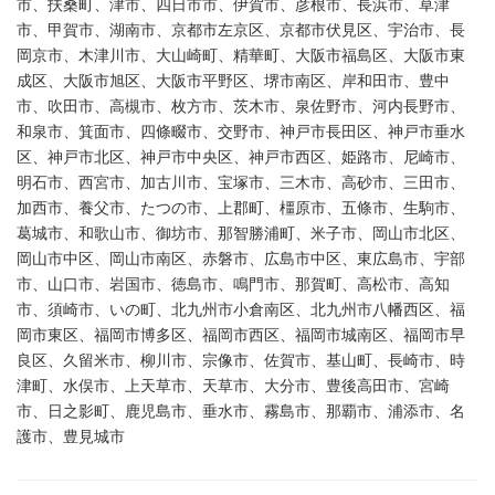
市、扶桑町、津市、四日市市、伊賀市、彦根市、長浜市、草津
市、甲賀市、湖南市、京都市左京区、京都市伏見区、宇治市、長
岡京市、木津川市、大山崎町、精華町、大阪市福島区、大阪市東
成区、大阪市旭区、大阪市平野区、堺市南区、岸和田市、豊中
市、吹田市、高槻市、枚方市、茨木市、泉佐野市、河内長野市、
和泉市、箕面市、四條畷市、交野市、神戸市長田区、神戸市垂水
区、神戸市北区、神戸市中央区、神戸市西区、姫路市、尼崎市、
明石市、西宮市、加古川市、宝塚市、三木市、高砂市、三田市、
加西市、養父市、たつの市、上郡町、橿原市、五條市、生駒市、
葛城市、和歌山市、御坊市、那智勝浦町、米子市、岡山市北区、
岡山市中区、岡山市南区、赤磐市、広島市中区、東広島市、宇部
市、山口市、岩国市、徳島市、鳴門市、那賀町、高松市、高知
市、須崎市、いの町、北九州市小倉南区、北九州市八幡西区、福
岡市東区、福岡市博多区、福岡市西区、福岡市城南区、福岡市早
良区、久留米市、柳川市、宗像市、佐賀市、基山町、長崎市、時
津町、水俣市、上天草市、天草市、大分市、豊後高田市、宮崎
市、日之影町、鹿児島市、垂水市、霧島市、那覇市、浦添市、名
護市、豊見城市