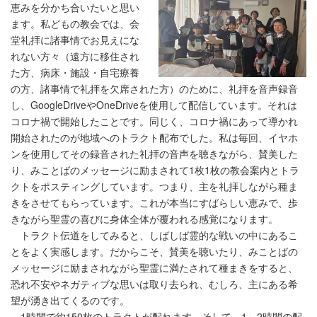
恵みを分かち合いたいと思い
ます。私どもの教会では、会
堂礼拝に諸事情でお見えにな
れない方々（遠方に移住され
た方、病床・施設・自宅療養
の方、諸事情で礼拝を欠席された方）のために、礼拝を音声録音
し、GoogleDriveやOneDriveを使用して配信しています。それは
コロナ禍で開始したことです。同じく、コロナ禍にあって導かれ
開始されたのが地域へのトラクト配布でした。私は毎回、イヤホ
ンを使用してその録音された礼拝の音声を聴きながら、賛美した
り、みことばのメッセージに励まされて1枚1枚の教会案内とトラ
クトをポスティングしています。つまり、主を礼拝しながら種ま
きをさせてもらっています。これが本当にすばらしい恵みで、歩
きながら聖霊の喜びに身体全体が覆われる感覚になります。
トラクト伝道をしてみると、しばしば霊的な戦いの中にあるこ
とをよく実感します。だからこそ、賛美を聴いたり、みことばの
メッセージに励まされながら聖霊に満たされて種まきをすると、
恐れ不安やネガティブな思いは取り去られ、むしろ、主にある希
望が湧き出てくるのです。
1時間で約150枚のトラクトが配れます。そして、1～2時間の配