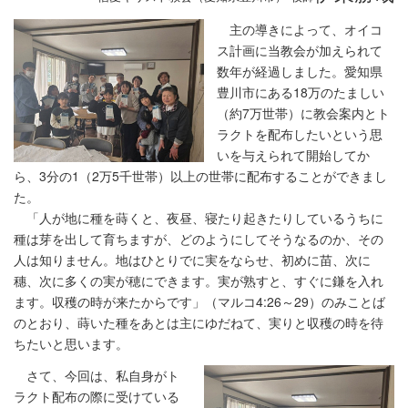
主の導きによって、オイコ
ス計画に当教会が加えられて
数年が経過しました。愛知県
豊川市にある18万のたましい
（約7万世帯）に教会案内とト
ラクトを配布したいという思
いを与えられて開始してか
ら、3分の1（2万5千世帯）以上の世帯に配布することができまし
た。
「人が地に種を蒔くと、夜昼、寝たり起きたりしているうちに
種は芽を出して育ちますが、どのようにしてそうなるのか、その
人は知りません。地はひとりでに実をならせ、初めに苗、次に
穗、次に多くの実が穂にできます。実が熟すと、すぐに鎌を入れ
ます。収穫の時が来たからです」（マルコ4:26～29）のみことば
のとおり、蒔いた種をあとは主にゆだねて、実りと収穫の時を待
ちたいと思います。
さて、今回は、私自身がト
ラクト配布の際に受けている