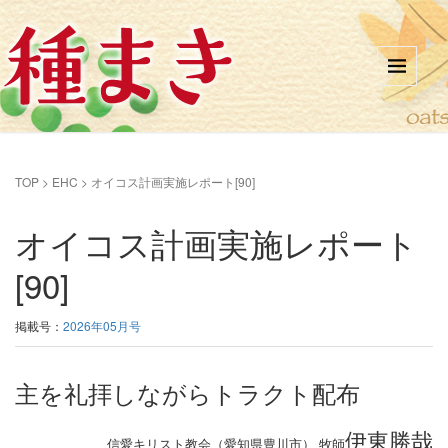
TOP
>
EHC
>
オイコス計画実施レポート[90]
オイコス計画実施レポート
[90]
掲載号：
2026年05月号
主を礼拝しながらトラクト配布
伊東勝哉
信愛キリスト教会（愛知県豊川市） 牧師