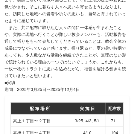
気づかされ、そこに暮らす人々へ思いを寄せるようになりまし
た。訪問した地域への愛着や祈りの思いも、自然と育まれていっ
たように感じています。
また、共に配布に取り組む人々の間に一体感が生まれたこと
や、実際に現地へ行くことが難しい教会メンバーも、活動報告を
通して祈りをもって参加してくださっていることは、教会全体の
成長につながっていると感じます。振り返ると、夏の暑い時期で
あっても、少人数ながら活動を継続できたことが、無理のない形
で続けられている理由の一つではないでしょうか。これからも、
一枚一枚のトラクトに思いを込めながら、福音を届ける働きを続
けていきたいと思います。
■実績
期間：2025年3月25日～2025年12月4日
配 布 場 所
実 施 日
配布数
高上１丁目〜２丁目
3/25, 4/3, 5/1
711
高橋１丁目〜４丁目
4/10
194