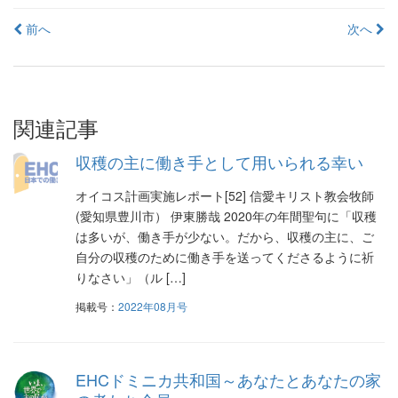
投
前へ
次へ
稿
ナ
ビ
ゲ
ー
関連記事
シ
ョ
収穫の主に働き手として用いられる幸い
ン
オイコス計画実施レポート[52] 信愛キリスト教会牧師
(愛知県豊川市） 伊東勝哉 2020年の年間聖句に「収穫
は多いが、働き手が少ない。だから、収穫の主に、ご
自分の収穫のために働き手を送ってくださるように祈
りなさい」（ル […]
掲載号：
2022年08月号
EHCドミニカ共和国～あなたとあなたの家