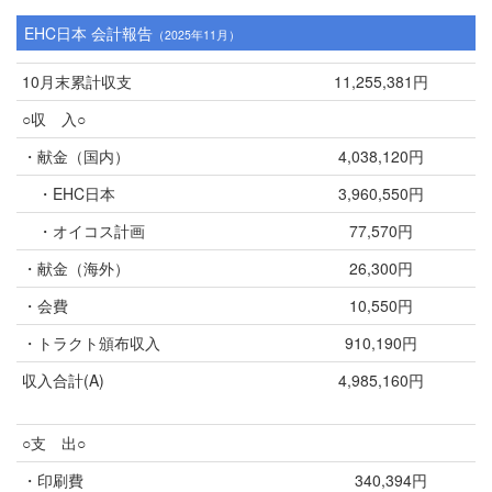
EHC日本 会計報告
（2025年11月）
10月末累計収支
11,255,381円
○収 入○
・献金（国内）
4,038,120円
・EHC日本
3,960,550円
・オイコス計画
77,570円
・献金（海外）
26,300円
・会費
10,550円
・トラクト頒布収入
910,190円
収入合計(A)
4,985,160円
○支 出○
・印刷費
340,394円