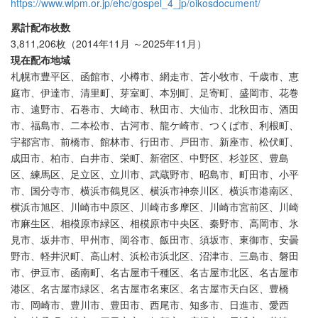
https://www.wlpm.or.jp/ehc/gospel_4_jp/oikosdocument/
累計配布枚数
3,811,206枚（2014年11月 ～2025年11月）
現在配布地域
札幌市豊平区、函館市、小樽市、網走市、苫小牧市、千歳市、恵
庭市、伊達市、清里町、芽室町、本別町、足寄町、盛岡市、花巻
市、遠野市、石巻市、大崎市、秋田市、大仙市、北秋田市、酒田
市、福島市、二本松市、古河市、龍ケ崎市、つくば市、利根町、
宇都宮市、前橋市、館林市、行田市、戸田市、新座市、松伏町、
成田市、柏市、白井市、栄町、新宿区、中野区、杉並区、豊島
区、練馬区、足立区、立川市、武蔵野市、昭島市、町田市、小平
市、国分寺市、横浜市鶴見区、横浜市神奈川区、横浜市港南区、
横浜市旭区、川崎市中原区、川崎市多摩区、川崎市宮前区、川崎
市麻生区、相模原市緑区、相模原市中央区、秦野市、高岡市、氷
見市、坂井市、甲州市、岡谷市、飯田市、須坂市、東御市、安曇
野市、軽井沢町、高山村、浜松市浜北区、沼津市、三島市、磐田
市、伊豆市、函南町、名古屋市千種区、名古屋市北区、名古屋市
港区、名古屋市緑区、名古屋市名東区、名古屋市天白区、豊橋
市、岡崎市、豊川市、豊田市、西尾市、知多市、日進市、愛西