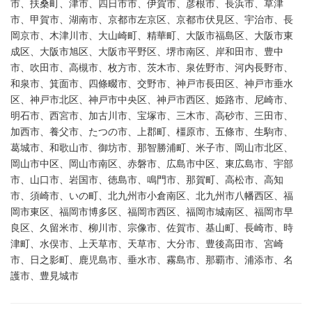
市、扶桑町、津市、四日市市、伊賀市、彦根市、長浜市、草津
市、甲賀市、湖南市、京都市左京区、京都市伏見区、宇治市、長
岡京市、木津川市、大山崎町、精華町、大阪市福島区、大阪市東
成区、大阪市旭区、大阪市平野区、堺市南区、岸和田市、豊中
市、吹田市、高槻市、枚方市、茨木市、泉佐野市、河内長野市、
和泉市、箕面市、四條畷市、交野市、神戸市長田区、神戸市垂水
区、神戸市北区、神戸市中央区、神戸市西区、姫路市、尼崎市、
明石市、西宮市、加古川市、宝塚市、三木市、高砂市、三田市、
加西市、養父市、たつの市、上郡町、橿原市、五條市、生駒市、
葛城市、和歌山市、御坊市、那智勝浦町、米子市、岡山市北区、
岡山市中区、岡山市南区、赤磐市、広島市中区、東広島市、宇部
市、山口市、岩国市、徳島市、鳴門市、那賀町、高松市、高知
市、須崎市、いの町、北九州市小倉南区、北九州市八幡西区、福
岡市東区、福岡市博多区、福岡市西区、福岡市城南区、福岡市早
良区、久留米市、柳川市、宗像市、佐賀市、基山町、長崎市、時
津町、水俣市、上天草市、天草市、大分市、豊後高田市、宮崎
市、日之影町、鹿児島市、垂水市、霧島市、那覇市、浦添市、名
護市、豊見城市