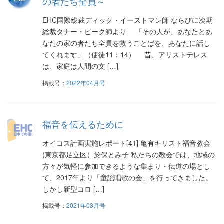
の者たち全員～
EHC国際総裁ディック・イーストマン師 ならびに次期
総裁タナー・ピーク師より 「その人が、あなたとあ
なたの家の者たち全員を救うことばを、あなたに話し
てくれます」（使徒11：14） 昔、アリストテレス
は、家庭は人間の文 […]
掲載号：
2022年04月号
福音を伝えるために
オイコス計画実施レポート[41] 亀有キリスト福音教会
(東京都足立区）於保とみ子 私たちの教会では、地域の
方々が気軽に参加できるような集まり・伝道の場とし
て、2017年より「童謡唱歌の会」を行ってきました。
しかし新型コロ […]
掲載号：
2021年03月号