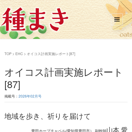
TOP
>
EHC
>
オイコス計画実施レポート[87]
オイコス計画実施レポート
[87]
掲載号：
2026年02月号
地域を歩き、祈りを届けて
山本 愛
豊田ホープチャペル(愛知県豊田市） 副牧師