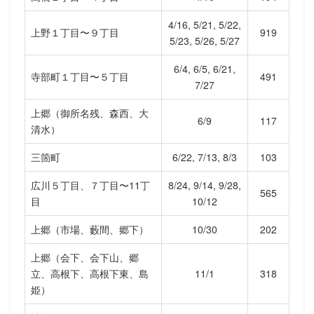
4/16, 5/21, 5/22,
上野１丁目〜９丁目
919
5/23, 5/26, 5/27
6/4, 6/5, 6/21,
寺部町１丁目〜５丁目
491
7/27
上郷（御所名残、森西、大
6/9
117
清水）
三箇町
6/22, 7/13, 8/3
103
広川５丁目、７丁目〜11丁
8/24, 9/14, 9/28,
565
目
10/12
上郷（市場、藪間、郷下）
10/30
202
上郷（会下、会下山、郷
立、高根下、高根下東、島
11/1
318
姫）