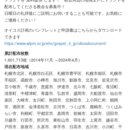
配布してくださる教会を募集中！
日曜日の礼拝後にご説明にお伺いすることも可能です。お気軽に
ご連絡ください！
オイコス計画のパンフレットと申請書はこちらからダウンロード
できます
https://www.wlpm.or.jp/ehc/gospel_4_jp/oikosdocument/
累計配布枚数
1,601,713枚（2014年11月 ～2024年4月）
現在配布地域
札幌市北区、札幌市白石区、札幌市豊平区、札幌市南区、札幌市
手稲区、函館市、小樽市、旭川市、釧路市、北見市、岩見沢市、
苫小牧市、千歳市、恵庭市、伊達市、北斗市、七飯町、長沼町、
清里町、中標津町、青森市、弘前市、盛岡市、大船渡市、仙台市
泉区、大崎市、女川町、秋田市、北秋田市、上小阿仁村、鶴岡
市、酒田市、会津若松市、古河市、つくば市、鹿嶋市、つくばみ
らい市、利根町、宇都宮市、真岡市、前橋市、太田市、沼田市、
川越市、行田市、所沢市、東松山市、羽生市、上尾市、越谷市、
戸田市、新座市、久喜市、幸手市、日高市、吉川市、小川町、千