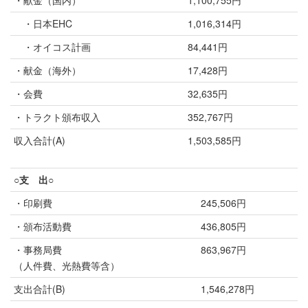
・献金（国内）
1,100,755円
・日本EHC
1,016,314円
・オイコス計画
84,441円
・献金（海外）
17,428円
・会費
32,635円
・トラクト頒布収入
352,767円
収入合計(A)
1,503,585円
○支 出○
・印刷費
245,506円
・頒布活動費
436,805円
・事務局費
863,967円
（人件費、光熱費等含）
支出合計(B)
1,546,278円