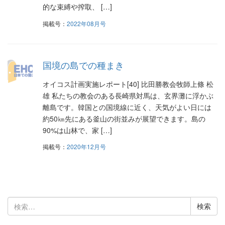
的な束縛や搾取、 […]
掲載号：
2022年08月号
国境の島での種まき
オイコス計画実施レポート[40] 比田勝教会牧師上條 松
雄 私たちの教会のある長崎県対馬は、玄界灘に浮かぶ
離島です。韓国との国境線に近く、天気がよい日には
約50㎞先にある釜山の街並みが展望できます。島の
90%は山林で、家 […]
掲載号：
2020年12月号
検
索: