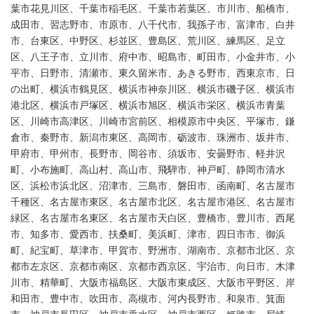
葉市花見川区、千葉市稲毛区、千葉市若葉区、市川市、船橋市、
成田市、習志野市、市原市、八千代市、我孫子市、富津市、白井
市、台東区、中野区、杉並区、豊島区、荒川区、練馬区、足立
区、八王子市、立川市、府中市、昭島市、町田市、小金井市、小
平市、日野市、清瀬市、東久留米市、あきる野市、西東京市、日
の出町、横浜市鶴見区、横浜市神奈川区、横浜市磯子区、横浜市
港北区、横浜市戸塚区、横浜市旭区、横浜市栄区、横浜市青葉
区、川崎市高津区、川崎市宮前区、相模原市中央区、平塚市、鎌
倉市、秦野市、新潟市東区、高岡市、砺波市、珠洲市、坂井市、
甲府市、甲州市、長野市、岡谷市、須坂市、安曇野市、軽井沢
町、小布施町、高山村、高山市、飛騨市、神戸町、静岡市清水
区、浜松市浜北区、沼津市、三島市、磐田市、函南町、名古屋市
千種区、名古屋市東区、名古屋市北区、名古屋市港区、名古屋市
緑区、名古屋市名東区、名古屋市天白区、豊橋市、豊川市、西尾
市、知多市、愛西市、扶桑町、美浜町、津市、四日市市、御浜
町、紀宝町、草津市、甲賀市、野洲市、湖南市、京都市北区、京
都市左京区、京都市南区、京都市西京区、宇治市、向日市、木津
川市、精華町、大阪市福島区、大阪市東成区、大阪市平野区、岸
和田市、豊中市、吹田市、高槻市、河内長野市、和泉市、箕面