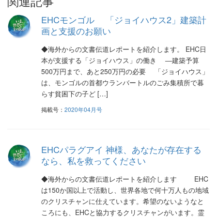
関連記事
ゲ
EHCモンゴル 「ジョイハウス2」建築計
ー
画と支援のお願い
シ
◆海外からの文書伝道レポートを紹介します。 EHC日
本が支援する「ジョイハウス」の働き ―建築予算
ョ
500万円まで、あと250万円の必要 「ジョイハウス」
ン
は、モンゴルの首都ウランバートルのごみ集積所で暮
らす貧困下の子ど […]
掲載号：
2020年04月号
EHCパラグアイ 神様、あなたが存在する
なら、私を救ってください
◆海外からの文書伝道レポートを紹介します EHC
は150か国以上で活動し、世界各地で何十万人もの地域
のクリスチャンに仕えています。希望のないようなと
ころにも、EHCと協力するクリスチャンがいます。霊