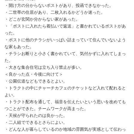
・開け方の分からないポストがあり、投函できなかった。
・二世帯の住居があり、二枚入れるかどうか迷った。
・どこが玄関か分からない家があった。
・「ポストに入れたら着払いで返送」と書かれているポストがあ
った。
・ポストに他のチラシがいっぱい詰まっていて住んでいないよう
な家もあった。
・チラシお断りと小さく書かれていて、気付かずに入れてしまっ
た。
・大きな集合住宅は立ち入り禁止が多い。
＜良かった点・今後に向けて＞
・公園伝道などもできるとよい。
・トラクトの中にチャーチカフェのチケットなど入れて配れると
よい。
・トラクト配布を通して、福音を伝えたいという思いを改めても
つことができた。チームワークが高まった。
・天候が守られたのは良かった。
・二人組でできるとさらによい。
・どんな人が暮らしているのか地域の雰囲気が実感として伝わっ