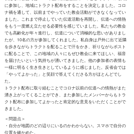
に参加し、地域にトラクト配布をすることを決定しました。コロ
ナ禍を通して、以前までやっていた教会活動ができなくなってい
ました。これまで停止していた伝道活動を再開し、伝道への情熱
をもう一度燃え立たせる必要性を感じていました。私たちの教会
でも高齢化が年々進行し、伝道について消極的な思いがありまし
たが、10名の方が参加してくれました。私自身は戸外に出て近隣
を歩きながらトラクトを配ることで汗をかき、祈りながらポスト
に配ることで、この地域の人々にもぜひ教会に来てほしい、福音
を届けたいという気持ちが湧いてきました。他の参加者の表情も
一様に明るく生き生きとしているように感じました。反省会では
「やってよかった」と笑顔で答えてくださる方がほとんどでし
た。
トラクト配布に取り組むことでコロナ以前の伝道への情熱がまた
湧き上がってくることができ、また参加したメンバーからもトラ
クト配布に参加してよかったと肯定的な意見をいただくことがで
きました。
＜問題点＞
・自分が地図のどの辺りにいるのかわからない。スマホで自分の
位置を確かめた。