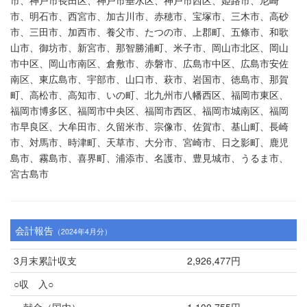
市、神戸市長田区、神戸市垂水区、神戸市西区、姫路市、尼崎
市、明石市、西宮市、加古川市、赤穂市、宝塚市、三木市、高砂
市、三田市、加西市、養父市、たつの市、上郡町、五條市、和歌
山市、御坊市、新宮市、那智勝浦町、米子市、岡山市北区、岡山
市中区、岡山市南区、倉敷市、赤磐市、広島市中区、広島市安佐
南区、東広島市、宇部市、山口市、萩市、岩国市、徳島市、那賀
町、高松市、高知市、いの町、北九州市八幡西区、福岡市東区、
福岡市博多区、福岡市中央区、福岡市西区、福岡市城南区、福岡
市早良区、大牟田市、久留米市、宗像市、佐賀市、基山町、長崎
市、対馬市、時津町、天草市、大分市、宮崎市、日之影町、鹿児
島市、霧島市、喜界町、浦添市、名護市、豊見城市、うるま市、
宮古島市
会計報告
（2024年4月分）
3月末累計収支
2,926,477円
○収 入○