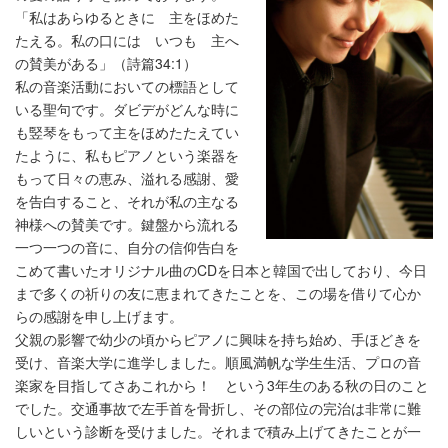
「私はあらゆるときに 主をほめた
たえる。私の口には いつも 主へ
の賛美がある」（詩篇34:1）
私の音楽活動においての標語として
いる聖句です。ダビデがどんな時に
も竪琴をもって主をほめたたえてい
たように、私もピアノという楽器を
もって日々の恵み、溢れる感謝、愛
を告白すること、それが私の主なる
神様への賛美です。鍵盤から流れる
一つ一つの音に、自分の信仰告白を
こめて書いたオリジナル曲のCDを日本と韓国で出しており、今日
まで多くの祈りの友に恵まれてきたことを、この場を借りて心か
らの感謝を申し上げます。
父親の影響で幼少の頃からピアノに興味を持ち始め、手ほどきを
受け、音楽大学に進学しました。順風満帆な学生生活、プロの音
楽家を目指してさあこれから！ という3年生のある秋の日のこと
でした。交通事故で左手首を骨折し、その部位の完治は非常に難
しいという診断を受けました。それまで積み上げてきたことが一