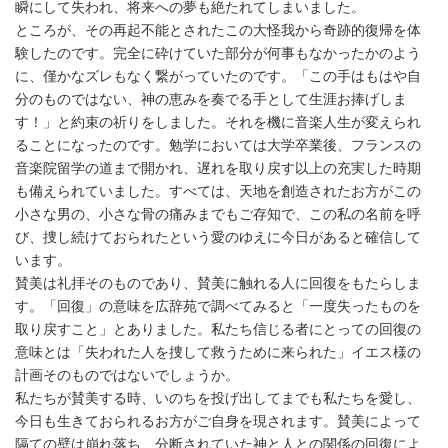
瞬にして失われ、将来への夢も絶たれてしまいました。
ところが、その再起不能とされたこの大怪我から奇跡的復帰を体
験したのです。完全に砕けていた部分が何事もなかったかのよう
に、僅かなズレもなく繋がっていたのです。「この手はもはや自
分のものではない、神の恵みを奏でる手として生涯お捧げしま
す！」と約束の祈りをしました。それを機に音楽人生が変えられ
ることになったのです。勉学においては大学卒業後、フランスの
音楽院留学の道まで開かれ、遅れを取り戻す以上の充実した時期
も備えられていました。すべては、天地を創造されたお方がこの
小さな男の、小さな骨の痛みまでもご存知で、この私の名前を呼
び、捜し続けておられたという愛のゆえに今日があると確信して
います。
賛美は礼拝そのものであり、賛美に触れる人に回復をもたらしま
す。「回復」の意味を広辞苑で調べてみると「一度失ったものを
取り戻すこと」とありました。私たち信じる者にとっての回復の
意味とは「失われた人を捜して救うために来られた」イエス様の
計画そのものではないでしょうか。
私たちが賛美する時、いのちを投げ出してまでも私たちを愛し、
今日も生きておられるお方がご自身を現されます。賛美によって
隔ての壁は崩れ落ち、分断されていた神と人との関係の回復によ