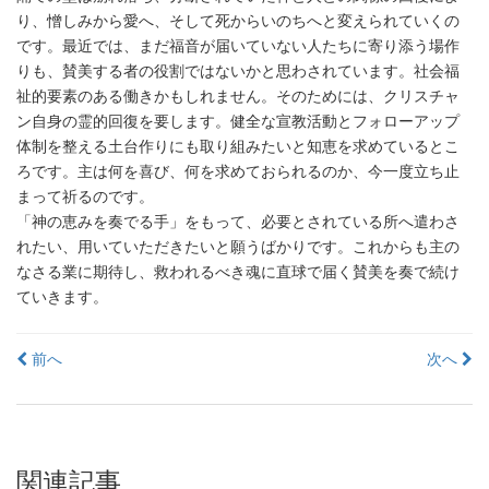
り、憎しみから愛へ、そして死からいのちへと変えられていくの
です。最近では、まだ福音が届いていない人たちに寄り添う場作
りも、賛美する者の役割ではないかと思わされています。社会福
祉的要素のある働きかもしれません。そのためには、クリスチャ
ン自身の霊的回復を要します。健全な宣教活動とフォローアップ
体制を整える土台作りにも取り組みたいと知恵を求めているとこ
ろです。主は何を喜び、何を求めておられるのか、今一度立ち止
まって祈るのです。
「神の恵みを奏でる手」をもって、必要とされている所へ遣わさ
れたい、用いていただきたいと願うばかりです。これからも主の
なさる業に期待し、救われるべき魂に直球で届く賛美を奏で続け
ていきます。
投
前へ
次へ
稿
ナ
ビ
関連記事