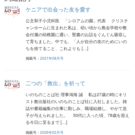
ゲ
ケニアで出会った友を愛す
ー
公文和子小児科医 「シロアムの園」代表 クリスチ
シ
ャンホームに生まれた私は、幼い頃から教会学校や教
会付属の幼稚園に通い、聖書のお話をぐんぐん吸収し
ョ
て育ちました。中でも、「人が自分の友のためにいの
ン
ちを捨てること、これよりも […]
掲載号：
2021年08月号
二つの「救出」を祈って
いのちのことば社 理事鴻海 誠 私は27歳の時にキリ
スト教出版社のいのちのことば社に入社しました。雑
誌や書籍編集の仕事に勤しみ、職場結婚し、やがて息
子が与えられました。 50代に入った頃、78歳を迎え
る今日に至るまで […]
掲載号：
2026年02月号