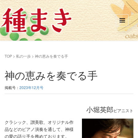
TOP
>
私の一歩
>
神の恵みを奏でる手
神の恵みを奏でる手
掲載号：
2023年12月号
小堀英郎
ピアニスト
クラシック、讃美歌、オリジナル作
品などのピアノ演奏を通して、神様
の愛の語り手を務めております。