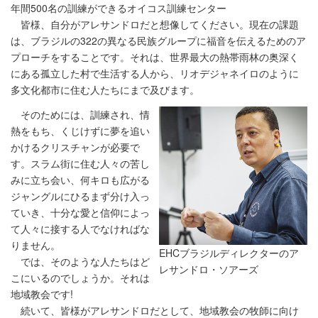
年間500名の訓練ができるオイコス訓練センター
皆様、自分がアレサンドロだと想像してください。現在の課題
は、ブラジルの322の異なる民族グループに福音を伝えるためのア
プローチをすることです。それは、世界最大の熱帯雨林の奥深く
にある孤立した村で生活する人から、リオデジャネイロのように
多文化都市に住む人たちにまで及びます。
そのためには、訓練され、情
熱をもち、くじけずに夢を追い
かけるクリスチャンが必要で
す。スラム街に住む人々の苦し
みに立ち会い、何キロも広がる
ジャングルにひるまず分け入っ
ていき、十分な愛と信仰によっ
て人々に接する人でなければな
りません。
EHCブラジルディレクターのア
では、そのような人たちはど
レサンドロ・ソアーズ
こにいるのでしょうか。それは
地域教会です!
続いて、皆様がアレサンドロだとして、地域教会の牧師に向け