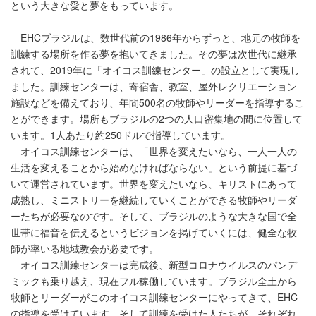
という大きな愛と夢をもっています。
EHCブラジルは、数世代前の1986年からずっと、地元の牧師を
訓練する場所を作る夢を抱いてきました。その夢は次世代に継承
されて、2019年に「オイコス訓練センター」の設立として実現し
ました。訓練センターは、寄宿舎、教室、屋外レクリエーション
施設などを備えており、年間500名の牧師やリーダーを指導するこ
とができます。場所もブラジルの2つの人口密集地の間に位置して
います。1人あたり約250ドルで指導しています。
オイコス訓練センターは、「世界を変えたいなら、一人一人の
生活を変えることから始めなければならない」という前提に基づ
いて運営されています。世界を変えたいなら、キリストにあって
成熟し、ミニストリーを継続していくことができる牧師やリーダ
ーたちが必要なのです。そして、ブラジルのような大きな国で全
世帯に福音を伝えるというビジョンを掲げていくには、健全な牧
師が率いる地域教会が必要です。
オイコス訓練センターは完成後、新型コロナウイルスのパンデ
ミックも乗り越え、現在フル稼働しています。ブラジル全土から
牧師とリーダーがこのオイコス訓練センターにやってきて、EHC
の指導を受けています。そして訓練を受けた人たちが、それぞれ