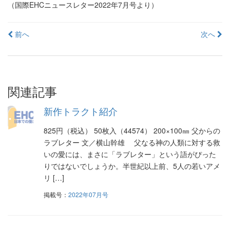
（国際EHCニュースレター2022年7月号より）
投
前へ
次へ
稿
ナ
ビ
関連記事
ゲ
新作トラクト紹介
ー
825円（税込） 50枚入（44574） 200×100㎜ 父からの
シ
ラブレター 文／横山幹雄 父なる神の人類に対する救
いの愛には、まさに「ラブレター」という語がぴった
ョ
りではないでしょうか。半世紀以上前、5人の若いアメ
ン
リ […]
掲載号：
2022年07月号