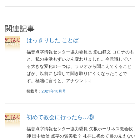
稿
ナ
ビ
関連記事
ゲ
はっきりした ことば
ー
福音点字情報センター協力委員長 影山範文 コロナのも
シ
と、私の生活もずいぶん変わりました。今意識してい
る大きな変化の一つは、ラジオから聞こえてくること
ョ
ばが、以前にも増して聞き取りにくくなったことで
ン
す。極端に言うと、アナウン […]
掲載号：
2021年10月号
初めて教会に行ったら…⑧
福音点字情報センター協力委員 矢板ホーリネス教会牧
師 田中敏信 点字の賛美歌？ 礼拝に初めて目の見えない