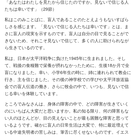
「あなたはわたしを見たから信じたのですか。見ないで信じる人
たちは幸いです」（29節）
私はこのみことばに、盲人であることのたとえようもないすばら
しさを感じます。「見ないで信じる人たちは幸いです」とは、ま
さに盲人の現実を示すものです。盲人は自分の目で見ることがで
きないため、それこそ見ないで信じて、多くの人に助けられなが
ら生きているのです。
私は、日本が太平洋戦争に負けた1945年に生まれました。そし
て、戦後の食糧難で栄養が摂れなかったために、生後18か月で全
盲になりました。幸い、小学6年生の時に、姉に連れられて教会に
行き、主を信じました。その後の神学校での学びや太平洋放送協
会での盲人伝道の働き、さらに牧会の中で、いつも、見ないで信
じる幸いを体験しています。
ところでみなさんは、身体の障害の中で、どの障害が生きていく
のにいちばん大変だと思いますか。私の知る限り、何の障害もな
い人のほとんどが、目の見えないことが最も困難な障害と思って
いるようです。確かに盲人の日常生活は大変で、特に最近増えて
いる中途失明者の苦しみは、筆舌に尽くせないものです。イエス