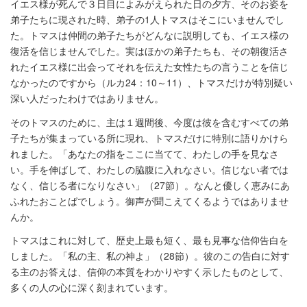
イエス様が死んで３日目によみがえられた日の夕方、そのお姿を
弟子たちに現された時、弟子の1人トマスはそこにいませんでし
た。トマスは仲間の弟子たちがどんなに説明しても、イエス様の
復活を信じませんでした。実はほかの弟子たちも、その朝復活さ
れたイエス様に出会ってそれを伝えた女性たちの言うことを信じ
なかったのですから（ルカ24：10～11）、トマスだけが特別疑い
深い人だったわけではありません。
そのトマスのために、主は１週間後、今度は彼を含むすべての弟
子たちが集まっている所に現れ、トマスだけに特別に語りかけら
れました。「あなたの指をここに当てて、わたしの手を見なさ
い。手を伸ばして、わたしの脇腹に入れなさい。信じない者では
なく、信じる者になりなさい」（27節）。なんと優しく恵みにあ
ふれたおことばでしょう。御声が聞こえてくるようではありませ
んか。
トマスはこれに対して、歴史上最も短く、最も見事な信仰告白を
しました。「私の主、私の神よ」（28節）。彼のこの告白に対す
る主のお答えは、信仰の本質をわかりやすく示したものとして、
多くの人の心に深く刻まれています。