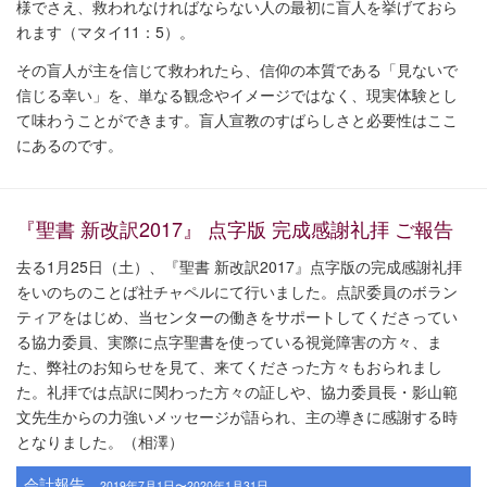
様でさえ、救われなければならない人の最初に盲人を挙げておら
れます（マタイ11：5）。
その盲人が主を信じて救われたら、信仰の本質である「見ないで
信じる幸い」を、単なる観念やイメージではなく、現実体験とし
て味わうことができます。盲人宣教のすばらしさと必要性はここ
にあるのです。
『聖書 新改訳2017』 点字版 完成感謝礼拝 ご報告
去る1月25日（土）、『聖書 新改訳2017』点字版の完成感謝礼拝
をいのちのことば社チャペルにて行いました。点訳委員のボラン
ティアをはじめ、当センターの働きをサポートしてくださってい
る協力委員、実際に点字聖書を使っている視覚障害の方々、ま
た、弊社のお知らせを見て、来てくださった方々もおられまし
た。礼拝では点訳に関わった方々の証しや、協力委員長・影山範
文先生からの力強いメッセージが語られ、主の導きに感謝する時
となりました。（相澤）
会計報告
2019年7月1日〜2020年1月31日