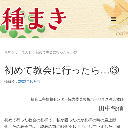
TOP
>
ザ・てんじ
>
初めて教会に行ったら…③
初めて教会に行ったら…③
掲載号：
2023年10月号
福音点字情報センター協力委員矢板ホーリネス教会牧師
田中敏信
初めて行った教会の礼拝で、私が困ったのが礼拝の時の席上献
金。その教会では、説教の前に献金をおささげしていました。司