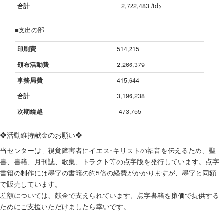
合計
2,722,483 /td>
■支出の部
印刷費
514,215
頒布活動費
2,266,379
事務局費
415,644
合計
3,196,238
次期繰越
-473,755
❖活動維持献金のお願い❖
当センターは、視覚障害者にイエス･キリストの福音を伝えるため、聖
書、書籍、月刊誌、歌集、トラクト等の点字版を発行しています。点字
書籍の制作には墨字の書籍の約5倍の経費がかかりますが、墨字と同額
で販売しています。
差額については、献金で支えられています。点字書籍を廉価で提供する
ためにご支援いただけましたら幸いです。