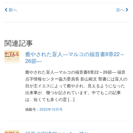
投
前へ
次へ
稿
ナ
ビ
関連記事
ゲ
癒やされた盲人―マルコの福音書8章22～
ー
26節―
シ
癒やされた盲人―マルコの福音書8章22～26節― 福音
点字情報センター協力委員長 影山範文 聖書には盲人の
ョ
目が主イエスによって癒やされ、見えるようになった
ン
出来事が、幾つか記されています。中でもこの記事
は、短くても多くの霊 […]
掲載号：
2022年10月号