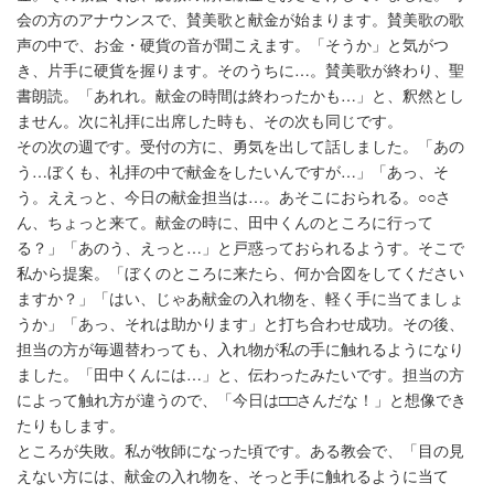
会の方のアナウンスで、賛美歌と献金が始まります。賛美歌の歌
声の中で、お金・硬貨の音が聞こえます。「そうか」と気がつ
き、片手に硬貨を握ります。そのうちに…。賛美歌が終わり、聖
書朗読。「あれれ。献金の時間は終わったかも…」と、釈然とし
ません。次に礼拝に出席した時も、その次も同じです。
その次の週です。受付の方に、勇気を出して話しました。「あの
う…ぼくも、礼拝の中で献金をしたいんですが…」「あっ、そ
う。ええっと、今日の献金担当は…。あそこにおられる。○○さ
ん、ちょっと来て。献金の時に、田中くんのところに行って
る？」「あのう、えっと…」と戸惑っておられるようす。そこで
私から提案。「ぼくのところに来たら、何か合図をしてください
ますか？」「はい、じゃあ献金の入れ物を、軽く手に当てましょ
うか」「あっ、それは助かります」と打ち合わせ成功。その後、
担当の方が毎週替わっても、入れ物が私の手に触れるようになり
ました。「田中くんには…」と、伝わったみたいです。担当の方
によって触れ方が違うので、「今日は□□さんだな！」と想像でき
たりもします。
ところが失敗。私が牧師になった頃です。ある教会で、「目の見
えない方には、献金の入れ物を、そっと手に触れるように当て