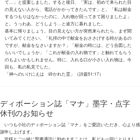
て…」と提案しました。すると後日、「実は、初めて来られた目
の見えない人から、電話がかかってきたんです」と。「私は献金
するつもりはなかったのに、入れ物が回ってきて困りましたよ」
と。うっわあ、どうしよう…と途方に暮れました。
基本に帰りましょう。目の見えない方が突然来られたら、まず聞
いてみてください。「礼拝の中で献金をおささげする時があるの
ですが、献金をなさいますか？」「献金の時には、どう合図した
らいいでしょうか」「これが献金の入れ物です」と触れてもらう
のもよいかもしれません。特に、入れる口が小さい入れ物は。今
回も、私の私見でした。
「神へのいけにえは 砕かれた霊」（詩篇51:17）
ディボーション誌「マナ」墨字・点字
休刊のお知らせ
いつも小社のディボーション誌「マナ」をご愛読いただき、心より感
謝申し上げます。
皆様とご一緒に聖書通読に励めますことは、私ども一同にとりまし