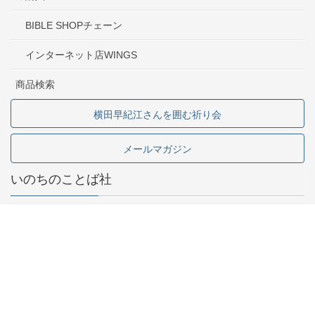
BIBLE SHOPチェーン
インターネット店WINGS
商品検索
横田早紀江さんを囲む祈り会
メールマガジン
いのちのことば社
東京都中野区中野2-1-5
03-5341-6911
お問い合わせ
採用情報