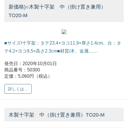
新価格)○木製十字架 中（掛け置き兼用）
TO20-M
■サイズ/十字架：タテ23.4×ヨコ11.9×厚さ1.4cm、台：タ
テ4.2×ヨコ9.5×高さ2.3cm■材質/木、金属……
発売日：2020年10月01日
商品番号：50300
定価：5,060円（税込）
詳しくは…
木製十字架 中（掛け置き兼用）TO20-M