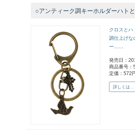
○アンティーク調キーホルダーハトとク
クロスとハ
調仕上げな
ー……
発売日：201
商品番号：5
定価：572
詳しくは…