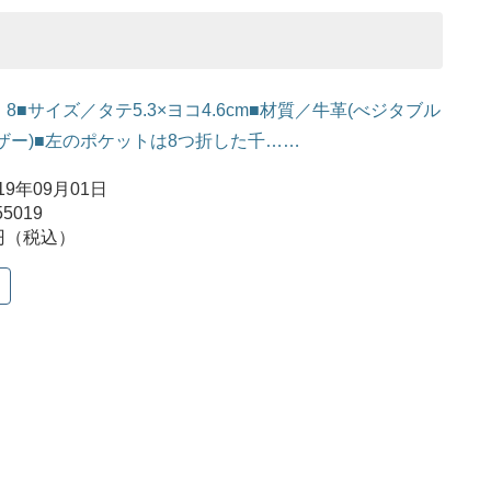
：8■サイズ／タテ5.3×ヨコ4.6cm■材質／牛革(べジタブル
ザー)■左のポケットは8つ折した千……
9年09月01日
5019
円（税込）