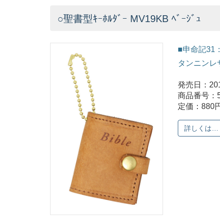
○聖書型ｷｰﾎﾙﾀﾞｰ MV19KB ﾍﾞｰｼﾞｭ
■申命記31
タンニンレ
発売日：201
商品番号：5
定価：880
詳しくは…