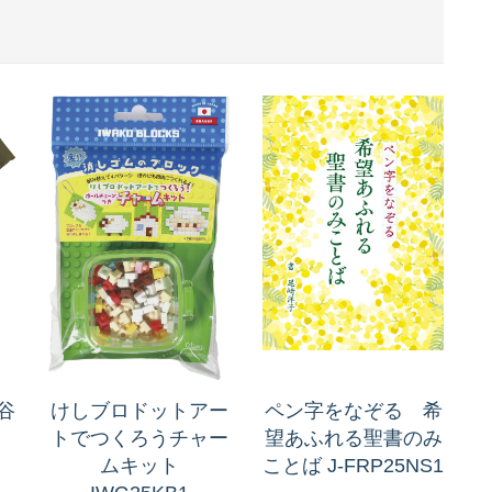
谷
けしブロドットアー
ペン字をなぞる 希
トでつくろうチャー
望あふれる聖書のみ
ムキット
ことば J-FRP25NS1