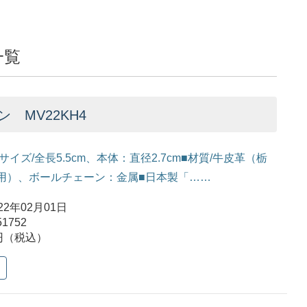
一覧
 MV22KH4
サイズ/全長5.5cm、本体：直径2.7cm■材質/牛皮革（栃
用）、ボールチェーン：金属■日本製「……
2年02月01日
1752
円（税込）