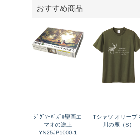
おすすめ商品
ｼﾞｸﾞｿｰﾊﾟｽﾞﾙ聖画エ
Tシャツ オリーブ 
マオの途上
川の鹿（S）
YN25JP1000-1