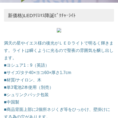
新価格)LEDｸﾘｽﾏｽ降誕ﾋﾟｸﾁｬｰﾗｲﾄ
満天の星やイエス様の後光がＬＥＤライトで明るく輝きま
す。ライトは瞬くように光るので聖夜の雰囲気を醸し出し
ます。
■ヨシュア1：9（英語）
■サイズ/タテ40×ヨコ60×厚さ1.7cm
■材質/ナイロン、木
■単3電池2本使用（別売）
■シュリンクパック包装
■中国製
■商品背面上部に2個所ネジくぎ等をひっかけ、壁掛けに
する為の穴があります。