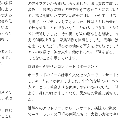
要の多様
の男性フアンから電話がありました。彼は質素で厳し
援によっ
歩み、「霊的な沈黙」の中で生きてきたことに気づい
を伝える
す。福音を聞いたフアンは教会に通い、やがてキリス
教会を信
を捧げ、バプテスマを受けました。彼は「もし自分が
ていま
で神を知ることができたなら、他の人もできる」と語
応えるた
的に伝道しました。その後、がんの癒やしを経験し、
回復し、
えて2年以上生き、家族関係も回復しました。晩年に
を患いましたが、揺るがぬ信仰と平安を持ち続けまし
必要とし
アンの物語は、神が人生に働かれるのに『遅すぎる』
きます。
してないことを示しています」
に。
群衆を引き寄せたコンサート（ポーランド）
ポーランドのチームは市立文化センターでコンサート
し、400人以上が参加しました。中立的な場でのイベ
人々にとって教会よりも参加しやすいものでした。「
コスマリ
よく、押しつけがましくなく、天からの希望に満ちて
た。彼は
た」
近隣へのアウトリーチからコンサート、病院での慰め
り、同じ
で―ユーラシアのEHCの仲間たちは、力強い方法でキ
けること