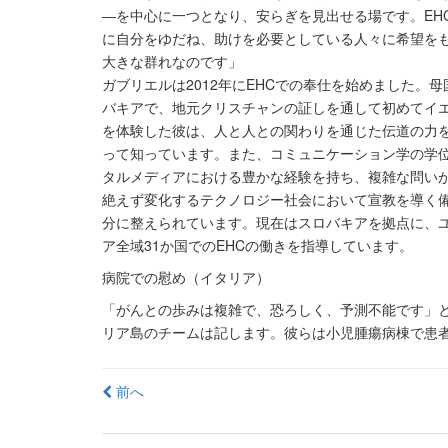
―を中心に一つとなり、安らぎを見出せる場です。EH
に自分をゆだね、助けを必要としている人々に希望を
大きな群れなのです」
ガブリエルは2012年にEHCでの奉仕を始めました。母
バキアで、地元クリスチャンの証しを通して初めてイ
を体験した彼は、人と人との関わりを通じた伝道の力
って知っています。また、コミュニケーション学の学
タルメディアにおける豊かな経験を持ち、複雑な問い
絶えず変化するテクノロジー社会において宣教を導く
分に整えられています。現在はスロバキアを拠点に、
ア全域31か国でのEHCの働きを指導しています。
病院での慰め（イタリア）
「がんとの歩みは複雑で、恐ろしく、予測不能です」
リア島のチームは記します。彼らは小児腫瘍病棟で患
投
前へ
稿