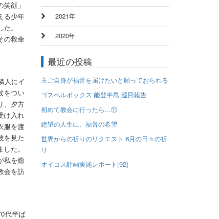
の笑顔」
える少年
2021年
した。
2020年
その救命
最近の投稿
主ご自身が福音を届けたいと願っておられる
隣人にイ
杖をつい
ゴスペルボックス 能登半島 巡回報告
り、夕方
初めて教会に行ったら…⑪
受け入れ
絶望の人生に、福音の希望
衣服を渡
彼を見た
世界からの祈りのリクエスト 6月の日々の祈
ました。
り
が私を癒
オイコス計画実施レポート[92]
教会を訪
0代半ば