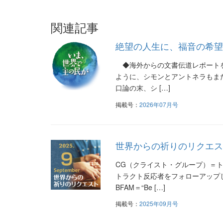
ナ
ビ
関連記事
ゲ
絶望の人生に、福音の希望
ー
◆海外からの文書伝道レポートを
シ
ように、シモンとアントネラもま
口論の末、シ […]
ョ
掲載号：
2026年07月号
ン
世界からの祈りのリクエス
CG（クライスト・グループ）＝
トラクト反応者をフォローアップ
BFAM＝“Be […]
掲載号：
2025年09月号