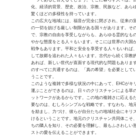
化、経済的背景、歴史、政治、宗教、民族など、あら
驚くほどの多様性を持っています。
この広大な地域には、福音が完全に閉ざされ、従来の
の一切を妨げる厳しい制限がある国々があります。そ
で、宗教の自由を享受しながらも、あらゆる霊的なも
やかな態度をとる人々もいます。そこには世界の大国
戦争もあります。平和と安全を享受する人々もいれば
して故郷を追われた人々もいます。古代から続く宗教
あれば、新しい世代が直面する現代的な問題もありま
のすべてに共通するのは、「真の希望」を必要として
うことです。
このような複雑で多様な状況の中にあって、EHCがキ
運ぶことができるのは、日々のクリスチャンによる草
ットワークがあるからです。この地の複雑さに応える
要なのは、むしろシンプルな戦略です。すなわち、地
を励まし、力づけ、彼らが自分たちの地域社会にキリ
けるということです。地元のクリスチャン共同体こそ
ちの隣人を知り、その必要を理解し、最もふさわしい
ストの愛を伝えることができます。