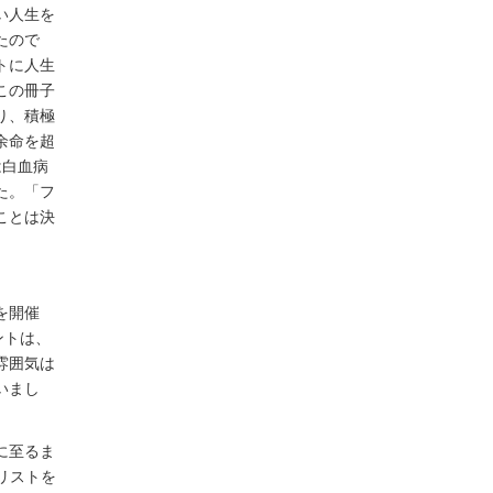
い人生を
たので
トに人生
この冊子
り、積極
余命を超
は白血病
た。「フ
ことは決
を開催
ントは、
雰囲気は
いまし
に至るま
リストを