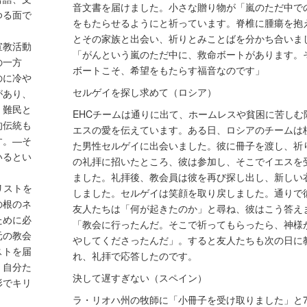
音文書を届けました。小さな贈り物が「嵐のただ中で
ゆる面で
をもたらせるようにと祈っています。脊椎に腫瘍を抱
とその家族と出会い、祈りとみことばを分かち合いま
宣教活動
「がんという嵐のただ中に、救命ボートがあります。
の一方
ボートこそ、希望をもたらす福音なのです」
のに冷や
セルゲイを探し求めて（ロシア）
があり、
、難民と
EHCチームは通りに出て、ホームレスや貧困に苦しむ
的伝統も
エスの愛を伝えています。ある日、ロシアのチームは
す。―そ
た男性セルゲイに出会いました。彼に冊子を渡し、祈
いるとい
の礼拝に招いたところ、彼は参加し、そこでイエスを
ました。礼拝後、教会員は彼を再び探し出し、新しい
リストを
しました。セルゲイは笑顔を取り戻しました。通りで
の根のネ
友人たちは「何が起きたのか」と尋ね、彼はこう答え
ために必
「教会に行ったんだ。そこで祈ってもらったら、神様
元の教会
やしてくださったんだ」。すると友人たちも次の日に
ストを届
れ、礼拝で応答したのです。
、自分た
決して遅すぎない（スペイン）
形でキリ
ラ・リオハ州の牧師に「小冊子を受け取りました」と7