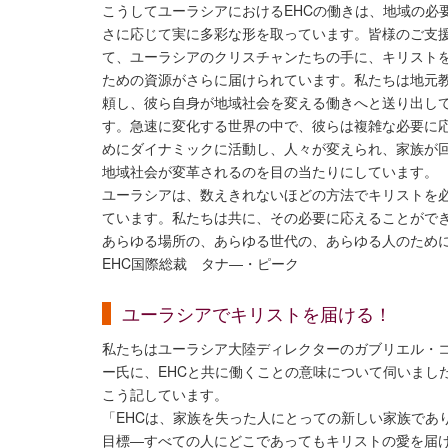
こうしてユーラシアにおけるEHCの働きは、地域の必
さに応じて実に多彩な形を取っています。皆様のご支
て、ユーラシアのクリスチャンたちの手に、キリスト
ための資源がさらに届けられています。私たちは地元
頼し、彼ら自身が地域社会を変える働きへと送り出し
す。急速に変化する世界の中で、彼らは複雑な必要に
めにダイナミックに活動し、人々が変えられ、家族が
地域社会が変革されるのを目の当たりにしています。
ユーラシアは、数えきれないほどの方法でキリストを
ています。私たちは共に、その必要に応えることがで
あらゆる場所の、あらゆる世代の、あらゆる人のため
EHC国際総裁 タナ―・ピーク
ユーラシアでキリストを届ける！
私たちはユーラシア大陸ディレクターのガブリエル・
ー氏に、EHCと共に働くことの意味について伺いまし
こう記しています。
「EHCは、家族を失った人にとっての新しい家族であ
目標―すべての人にどこであってもキリストの愛を届