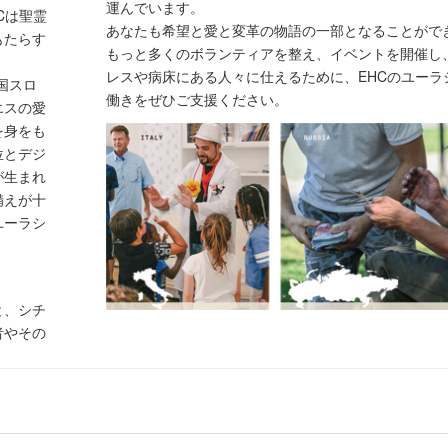
運んでいます。
Cは聖霊
あなたも希望と愛と変革の物語の一部となることがで
もたらす
もっと多くのボランティアを整え、イベントを開催し
レスや病床にある人々に仕えるために、EHCのユーラ
国スロ
働きをぜひご支援ください。
エスの愛
を身をも
位とデジ
が生まれ
備えが十
ユーラシ
と、シチ
者やその