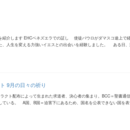
紹介します EHCベネズエラでの証し 使徒パウロがダマスコ途上で
た、人生を変える力強いイエスとの出会いを経験しました。 ある日、
ト 9月の日々の祈り
トラクト配布によって生まれた求道者、決心者の集まり。BCC＝聖書通
している。 A国、B国＝迫害下にあるため、国名を公表できない国を表