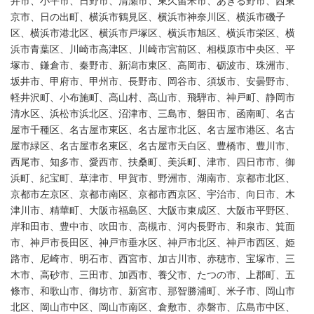
井市、小平市、日野市、清瀬市、東久留米市、あきる野市、西東
京市、日の出町、横浜市鶴見区、横浜市神奈川区、横浜市磯子
区、横浜市港北区、横浜市戸塚区、横浜市旭区、横浜市栄区、横
浜市青葉区、川崎市高津区、川崎市宮前区、相模原市中央区、平
塚市、鎌倉市、秦野市、新潟市東区、高岡市、砺波市、珠洲市、
坂井市、甲府市、甲州市、長野市、岡谷市、須坂市、安曇野市、
軽井沢町、小布施町、高山村、高山市、飛騨市、神戸町、静岡市
清水区、浜松市浜北区、沼津市、三島市、磐田市、函南町、名古
屋市千種区、名古屋市東区、名古屋市北区、名古屋市港区、名古
屋市緑区、名古屋市名東区、名古屋市天白区、豊橋市、豊川市、
西尾市、知多市、愛西市、扶桑町、美浜町、津市、四日市市、御
浜町、紀宝町、草津市、甲賀市、野洲市、湖南市、京都市北区、
京都市左京区、京都市南区、京都市西京区、宇治市、向日市、木
津川市、精華町、大阪市福島区、大阪市東成区、大阪市平野区、
岸和田市、豊中市、吹田市、高槻市、河内長野市、和泉市、箕面
市、神戸市長田区、神戸市垂水区、神戸市北区、神戸市西区、姫
路市、尼崎市、明石市、西宮市、加古川市、赤穂市、宝塚市、三
木市、高砂市、三田市、加西市、養父市、たつの市、上郡町、五
條市、和歌山市、御坊市、新宮市、那智勝浦町、米子市、岡山市
北区、岡山市中区、岡山市南区、倉敷市、赤磐市、広島市中区、