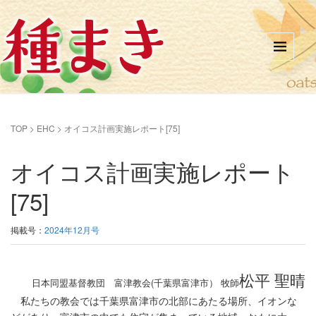
TOP
>
EHC
>
オイコス計画実施レポート[75]
オイコス計画実施レポート
[75]
掲載号：
2024年12月号
松平 聖晴
日本同盟基督教団 富津教会(千葉県富津市） 牧師
私たちの教会では千葉県富津市の北部にあたる場所、イオンな