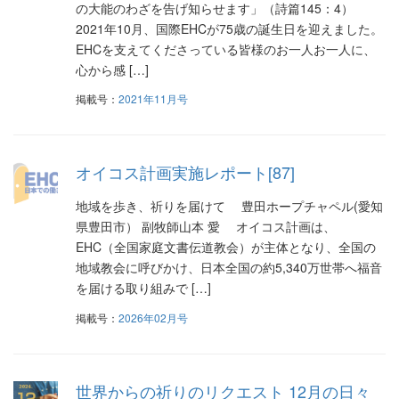
シ
の大能のわざを告げ知らせます」（詩篇145：4）
2021年10月、国際EHCが75歳の誕生日を迎えました。
ョ
EHCを支えてくださっている皆様のお一人お一人に、
ン
心から感 […]
掲載号：
2021年11月号
オイコス計画実施レポート[87]
地域を歩き、祈りを届けて 豊田ホープチャペル(愛知
県豊田市） 副牧師山本 愛 オイコス計画は、
EHC（全国家庭文書伝道教会）が主体となり、全国の
地域教会に呼びかけ、日本全国の約5,340万世帯へ福音
を届ける取り組みで […]
掲載号：
2026年02月号
世界からの祈りのリクエスト 12月の日々