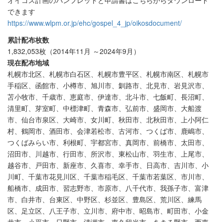
できます
https://www.wlpm.or.jp/ehc/gospel_4_jp/oikosdocument/
累計配布枚数
1,832,053枚（2014年11月 ～2024年9月）
現在配布地域
札幌市北区、札幌市白石区、札幌市豊平区、札幌市南区、札幌市
手稲区、函館市、小樽市、旭川市、釧路市、北見市、岩見沢市、
苫小牧市、千歳市、恵庭市、伊達市、北斗市、七飯町、長沼町、
清里町、芽室町、中標津町、青森市、弘前市、盛岡市、大船渡
市、仙台市泉区、大崎市、女川町、秋田市、北秋田市、上小阿仁
村、鶴岡市、酒田市、会津若松市、古河市、つくば市、鹿嶋市、
つくばみらい市、利根町、宇都宮市、真岡市、前橋市、太田市、
沼田市、川越市、行田市、所沢市、東松山市、羽生市、上尾市、
越谷市、戸田市、新座市、久喜市、幸手市、日高市、吉川市、小
川町、千葉市花見川区、千葉市稲毛区、千葉市若葉区、市川市、
船橋市、成田市、習志野市、市原市、八千代市、我孫子市、富津
市、白井市、台東区、中野区、杉並区、豊島区、荒川区、練馬
区、足立区、八王子市、立川市、府中市、昭島市、町田市、小金