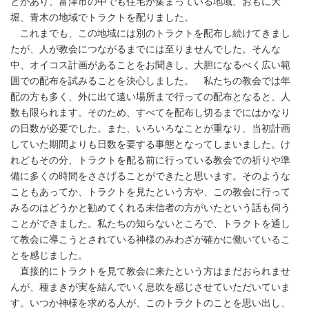
どがあり、富津市の中でも住宅が集まっている地域、おもに大
堀、青木の地域でトラクトを配りました。
これまでも、この地域には別のトラクトを配布し続けてきまし
たが、人が教会につながるまでには至りませんでした。そんな
中、オイコス計画があることをお聞きし、大胆になるべく広い範
囲での配布を試みることを決心しました。 私たちの教会では年
配の方も多く、外に出て遠い場所まで行っての配布となると、人
数も限られます。そのため、すべてを配布し切るまでにはかなり
の日数が必要でした。また、いろいろなことが重なり、当初計画
していた期間よりも日数を要する事態となってしまいました。け
れどもその分、トラクトを配る前に行っている教会での祈りや準
備に多くの時間をささげることができたと思います。そのような
こともあってか、トラクトを見たという方や、この教会に行って
みるのはどうかと勧めてくれる未信者の方がいたという話も伺う
ことができました。私たちの知らないところで、トラクトを通し
て教会に導こうとされている神様のみわざが確かに働いているこ
とを感じました。
直接的にトラクトを見て教会に来たという方はまだおられませ
んが、種まきが実を結んでいく息吹を感じさせていただいていま
す。いつか神様を求める人が、このトラクトのことを思い出し、