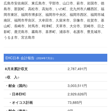
広島市安佐南区、東広島市、宇部市、山口市、萩市、岩国市、徳
島市、那賀町、高松市、高知市、いの町、北九州市八幡西区、福
岡市東区、福岡市博多区、福岡市中央区、福岡市西区、福岡市城
南区、福岡市早良区、大牟田市、久留米市、宗像市、佐賀市、基
山町、長崎市、対馬市、時津町、天草市、大分市、宮崎市、日之
影町、鹿児島市、霧島市、喜界町、浦添市、名護市、豊見城市、
うるま市、宮古島市
EHC日本 会計報告
（2024年7月分）
8月末累計収支
2,787,491円
○収 入○
・献金（国内）
3,003,511円
・日本EHC
2,929,626円
・オイコス計画
73,885円
・献金（海外）
0円