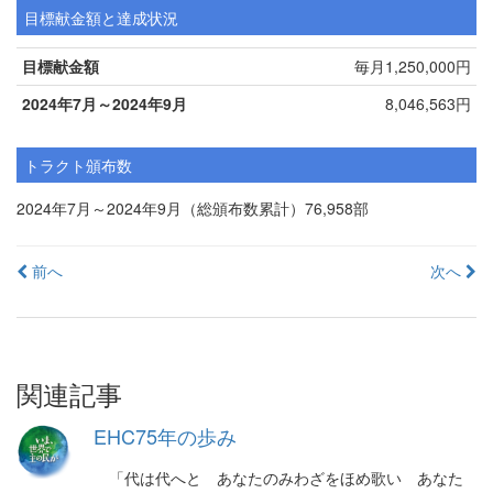
目標献金額と達成状況
目標献金額
毎月1,250,000円
2024年7月～2024年9月
8,046,563円
トラクト頒布数
2024年7月～2024年9月（総頒布数累計）76,958部
投
前へ
次へ
稿
ナ
ビ
関連記事
ゲ
EHC75年の歩み
ー
「代は代へと あなたのみわざをほめ歌い あなた