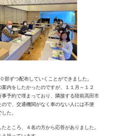
００部ずつ配布していくことができました。
の案内をしたかったのですが、１１月～１２
行事予約で埋まっており、隣接する陸前高田市
たので、交通機関がなく車のない人には不便
でした。
したところ、４名の方から応答がありました。
よう祈っています。