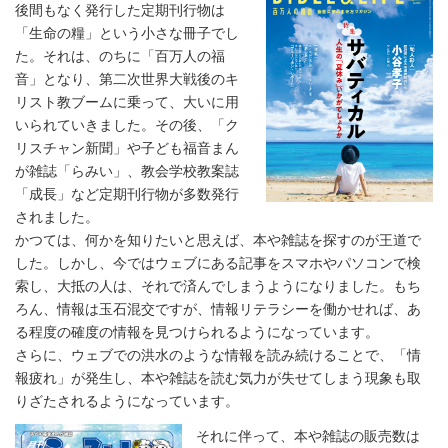
後間もなく発行した定期刊行物は
「生命の糧」という小さな冊子でし
た。それは、のちに「百万人の福
音」となり、第二次世界大戦後のキ
リスト教ブームに乗って、大いに用
いられていきました。その後、「ク
リスチャン新聞」や子ども福音まん
が雑誌「らみい」、教会学校教案誌
「成長」など定期刊行物が多数発行
されました。
かつては、何かを知りたいと思えば、本や雑誌を探すのが王道で
した。しかし、今ではウェブにある記事をスマホやパソコンで検
索し、大抵の人は、それで済んでしまうようになりました。もち
ろん、情報は玉石混交ですが、情報リテラシーを働かせれば、あ
る程度の確度の情報を見つけられるようになっています。
さらに、ウェブでの洪水のような情報を読み続けることで、「情
報疲れ」が発生し、本や雑誌を読む気力が失せてしまう現象も取
りざたされるようになっています。
それに伴って、本や雑誌の販売数は