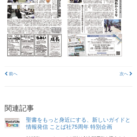
投
前へ
次へ
稿
ナ
ビ
関連記事
ゲ
聖書をもっと身近にする、新しいガイドと
ー
情報発信 ことば社75周年 特別企画