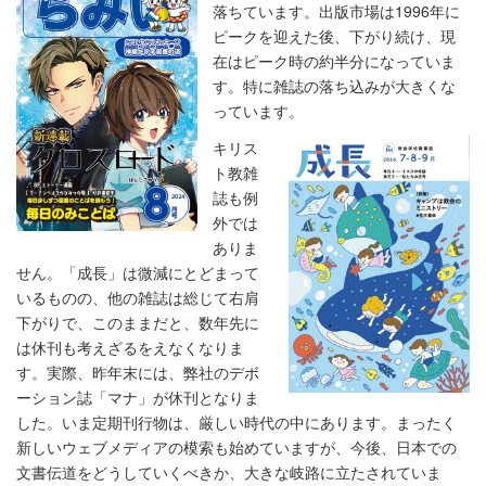
落ちています。出版市場は1996年に
ピークを迎えた後、下がり続け、現
在はピーク時の約半分になっていま
す。特に雑誌の落ち込みが大きくな
っています。
キリス
ト教雑
誌も例
外では
ありま
せん。「成長」は微減にとどまって
いるものの、他の雑誌は総じて右肩
下がりで、このままだと、数年先に
は休刊も考えざるをえなくなりま
す。実際、昨年末には、弊社のデボ
ーション誌「マナ」が休刊となりま
した。いま定期刊行物は、厳しい時代の中にあります。まったく
新しいウェブメディアの模索も始めていますが、今後、日本での
文書伝道をどうしていくべきか、大きな岐路に立たされていま