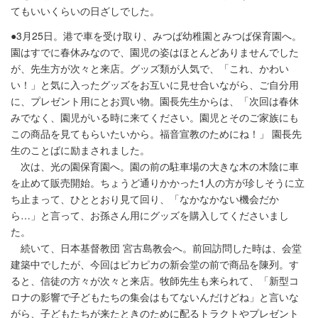
てもいいくらいの日ざしでした。
●3月25日。港で車を受け取り、みつば幼稚園とみつば保育園へ。
園はすでに春休みなので、園児の姿はほとんどありませんでした
が、先生方が次々と来店。グッズ類が人気で、「これ、かわい
い！」と気に入ったグッズをお互いに見せ合いながら、ご自分用
に、プレゼント用にとお買い物。園長先生からは、「次回は春休
みでなく、園児がいる時に来てください。園児とそのご家族にも
この商品を見てもらいたいから。福音宣教のためにね！」 園長先
生のことばに励まされました。
次は、光の園保育園へ。園の前の駐車場の大きな木の木陰に車
を止めて販売開始。ちょうど通りかかった1人の方が珍しそうに立
ち止まって、ひととおり見て回り、「なかなかない機会だか
ら…」と言って、お孫さん用にグッズを購入してくださいまし
た。
続いて、日本基督教団 宮古島教会へ。前回訪問した時は、会堂
建築中でしたが、今回はピカピカの新会堂の前で商品を陳列。す
ると、信徒の方々が次々と来店。牧師先生も来られて、「新型コ
ロナの影響で子どもたちの集会はもてないんだけどね」と言いな
がら、子どもたちが来たときのために配るトラクトやプレゼント