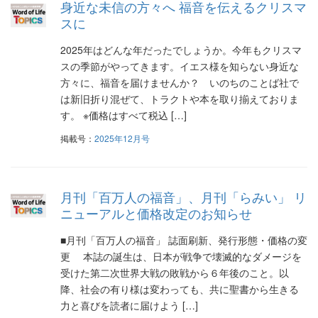
身近な未信の方々へ 福音を伝えるクリスマ
ー
スに
シ
2025年はどんな年だったでしょうか。今年もクリスマ
スの季節がやってきます。イエス様を知らない身近な
ョ
方々に、福音を届けませんか？ いのちのことば社で
ン
は新旧折り混ぜて、トラクトや本を取り揃えておりま
す。 ※価格はすべて税込 […]
掲載号：
2025年12月号
月刊「百万人の福音」、月刊「らみい」 リ
ニューアルと価格改定のお知らせ
■月刊「百万人の福音」 誌面刷新、発行形態・価格の変
更 本誌の誕生は、日本が戦争で壊滅的なダメージを
受けた第二次世界大戦の敗戦から６年後のこと。以
降、社会の有り様は変わっても、共に聖書から生きる
力と喜びを読者に届けよう […]