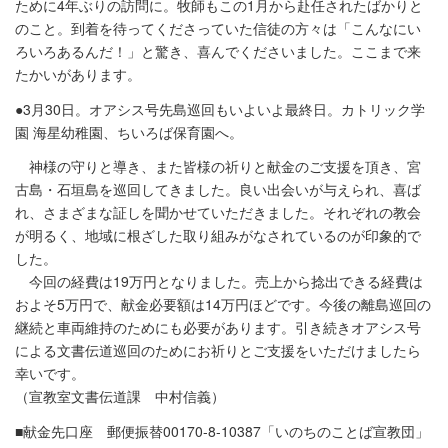
ために4年ぶりの訪問に。牧師もこの1月から赴任されたばかりと
のこと。到着を待ってくださっていた信徒の方々は「こんなにい
ろいろあるんだ！」と驚き、喜んでくださいました。ここまで来
たかいがあります。
●3月30日。オアシス号先島巡回もいよいよ最終日。カトリック学
園 海星幼稚園、ちいろば保育園へ。
神様の守りと導き、また皆様の祈りと献金のご支援を頂き、宮
古島・石垣島を巡回してきました。良い出会いが与えられ、喜ば
れ、さまざまな証しを聞かせていただきました。それぞれの教会
が明るく、地域に根ざした取り組みがなされているのが印象的で
した。
今回の経費は19万円となりました。売上から捻出できる経費は
およそ5万円で、献金必要額は14万円ほどです。今後の離島巡回の
継続と車両維持のためにも必要があります。引き続きオアシス号
による文書伝道巡回のためにお祈りとご支援をいただけましたら
幸いです。
（宣教室文書伝道課 中村信義）
■献金先口座 郵便振替00170-8-10387「いのちのことば宣教団」