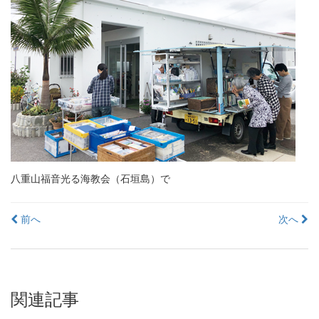
八重山福音光る海教会（石垣島）で
投
前へ
次へ
稿
ナ
ビ
関連記事
ゲ