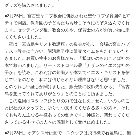
グッズを購入されました。
●3月26日。宮古聖ヤコブ教会に併設された聖ヤコブ保育園のピロ
ティで開店。保育園の子どもたちも珍しそうにのぞき込んでくれ
ます。セッティング後、教会の方や、保育士の方がお買い物に来
てくださいました。
夜は「宮古島キリスト教講座」の集会があり、会場の宮古バプ
テスト教会に向かい、講演終了後に販売タイムをもたせていただ
きました。お買い物中のお客様から、「私はいのちのことば社の
本で救われました。リー・ストロベル著『ナザレのイエスは神の
子か』を読み、これだけの知識人が本気でイエス・キリストを信
じているのなら、私には信じられない理由はないと思いました」
とのうれしい証しが聞けました。販売後に牧師先生から、「宮古
島を想ってくれてありがとう」とのことばも頂きました。
この巡回はスタッフひとりの力ではなしえません。いのちのこ
とば社のスタッフと、祈りつつ支えてくださる多くの方々、そし
てもちろん主なる神様あっての働きです。神様と、関わってくだ
さっているすべての人への感謝として受け止めました。
●3月28日。オアシス号は船で、スタッフは飛行機で石垣島に。無