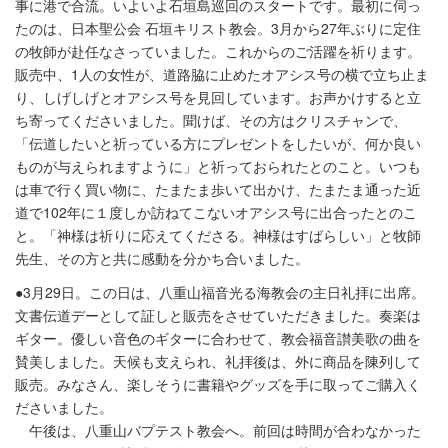
事に港で合流。いよいよ石垣島巡回のスタートです。最初に伺っ
たのは、日本聖公会 石垣キリスト教会。3月から27年ぶりに定住
の牧師が赴任なさっていました。これからのご活躍を祈ります。
販売中、1人の女性が、道路脇に止めたオアシス号の横で立ち止ま
り、しげしげとオアシス号を見回しています。お声かけすると立
ち寄ってくださいました。聞けば、その方はクリスチャンで、
「伝道したいと祈っている方にプレゼントをしたいが、何か良い
ものが与えられますように」と祈っておられたとのこと。いつも
は車で行く買い物に、たまたま歩いて出かけ、たまたま通った近
道で102年に１度しか訪ねてこないオアシス号に出合ったとのこ
と。「神様は祈りに応えてくださる。神様はすばらしい」と牧師
先生、その方と共に感動を分かち合いました。
●3月29日。この日は、八重山福音光る海教会の主日礼拝に出席。
文書伝道デーとして証しと販売をさせていただきました。奏楽は
ギター。優しい音色のギターに合わせて、教会福音讃美歌の曲を
賛美しました。天候も支えられ、礼拝後は、外に商品を陳列して
販売。みなさん、楽しそうに書籍やグッズを手に取ってご購入く
ださいました。
午後は、八重山バプテスト教会へ。前回は時間が合わなかった