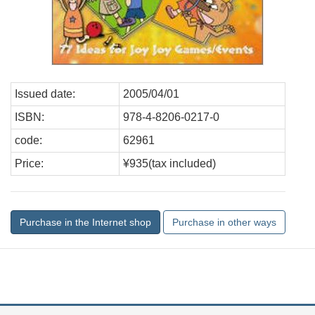
Issued date:
2005/04/01
ISBN:
978-4-8206-0217-0
code:
62961
Price:
¥935(tax included)