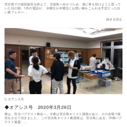
宮古島での巡回販売を終えて、石垣島へ向かうため、港に車を預けようと思って
いた日の朝。1件の電話が。 水曜日か木曜日にお買い物をこられる予定だった白
い家フェロー…
続きを読む
オアシス号
◆オアシス号 2020年3月26日
夜は、宮古バプテスト教会へ。今夜は宮古島キリスト講座があり、その会場で販
売をさせて頂きました。 この宮古島キリスト教講座は、宮古島にある、沖縄バプ
テスト連盟、…