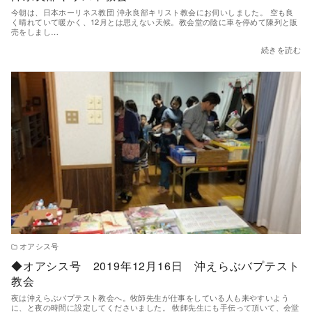
今朝は、日本ホーリネス教団 沖永良部キリスト教会にお伺いしました。 空も良
く晴れていて暖かく、12月とは思えない天候。教会堂の陰に車を停めて陳列と販
売をしまし…
続きを読む
オアシス号
◆オアシス号 2019年12月16日 沖えらぶバプテスト
教会
夜は沖えらぶバプテスト教会へ。牧師先生が仕事をしている人も来やすいよう
に、と夜の時間に設定してくださいました。 牧師先生にも手伝って頂いて、会堂