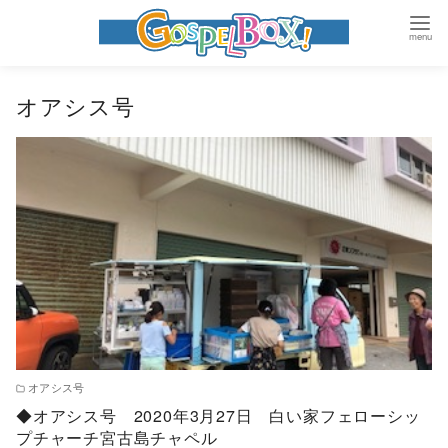
コ
オアシス号
ン
テ
ン
ツ
へ
移
動
オアシス号
◆オアシス号 2020年3月27日 白い家フェローシッ
プチャーチ宮古島チャペル