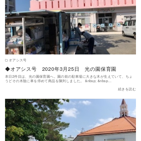
オアシス号
◆オアシス号 2020年3月25日 光の園保育園
本日2件目は、光の園保育園へ。園の前の駐車場に大きな木が生えていて、ちょ
うどその木陰に車を停めて商品を陳列しました。 &nbsp; &nbsp…
続きを読む