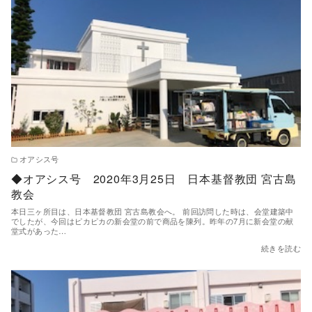
オアシス号
◆オアシス号 2020年3月25日 日本基督教団 宮古島
教会
本日三ヶ所目は、日本基督教団 宮古島教会へ。 前回訪問した時は、会堂建築中
でしたが、今回はピカピカの新会堂の前で商品を陳列。昨年の7月に新会堂の献
堂式があった…
続きを読む