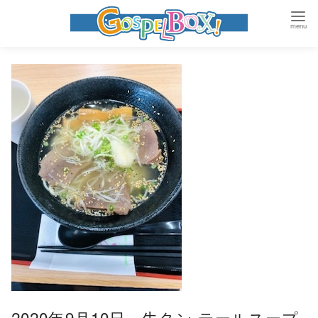
コ
ン
テ
ン
ツ
へ
移
動
2020年9月10日 牛タン テールスープ